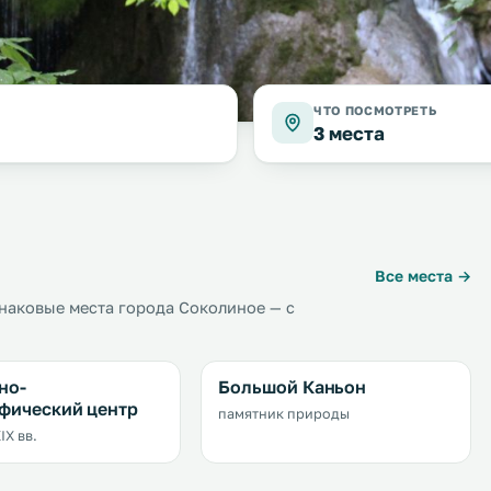
ЧТО ПОСМОТРЕТЬ
3 места
Все места →
наковые места города Соколиное — с
но-
Большой Каньон
фический центр
памятник природы
IX вв.