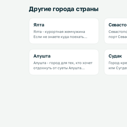
Другие города страны
Ялта
Севаст
Ялта - курортная жемчужина
Севастопо
Если не знаете куда поехать
порт Севастополь &mdash; не
отдохнуть &mdash; едьте в Ялту.
просто го
Если знаете &mdash; подумайте
город-кур
дважды и едьте в Ялту.
город-пра
Алушта
Судак
Алушта - город для тех, кто хочет
Город-крепост
отдохнуть от суеты Алушта
или Сугде
&mdash; древний город, который
&mdash; к
строили византийцы, римляне,
древний г
Хазарский каганат, Османская
останется
империя&hellip; Но сегодня мало
еще может
что напоминает о былом величии
город-кре
крепости Алустон. Земля,
скалистой
видавшая как сменялись народы,
стороны,
правители и эпохи, сегодня
другой и 
радушно принимает гостей со
морем с т
всего мира на своих пляжах и
понравитс
набережных.
вдохновл