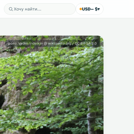
USD
— $
▾
фото: Vadim Indeikin @ wikimedia.org / CC BY-SA 3.0