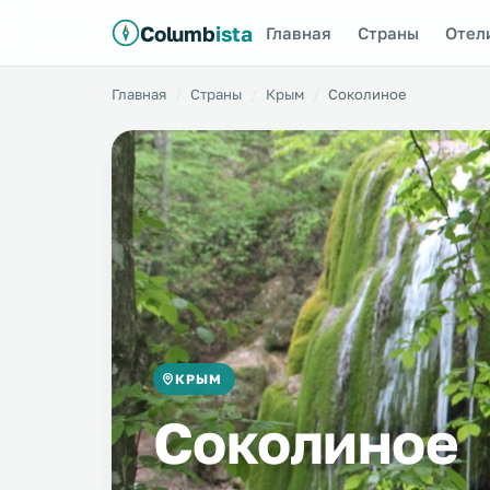
Columb
ista
Главная
Страны
Отел
Главная
Страны
Крым
Соколиное
КРЫМ
Соколиное