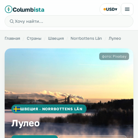
Columb
ista
USD
▾
Главная
Страны
Швеция
Norrbottens Län
Лулео
фото: Pixabay
ШВЕЦИЯ · NORRBOTTENS LÄN
Лулео