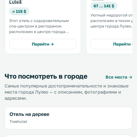
Luleå
67 … 141 $
≈ 115 $
Уютный недорогой отел
Этот отель с оздоровительным
расположен в тихом уг
спа-центром и рестораном
центра города Лулео. К услугам
расположен в центре города
гостей бесплатный Wi-Fi
Лулео, всего в 300 метрах от
полностью оборудован
центрального вокзала Лулео.
кухня. Поезда и автобусы
Перейти →
Перейти →
Предоставляется бесплатный Wi-
останавливаются в нес
Fi. .
минутах ходьбы от отеля
Что посмотреть в городе
Все места →
Самые популярные достопримечательности и знаковые
места города Лулео — с описанием, фотографиями и
адресами.
Отель на дереве
Treehotel