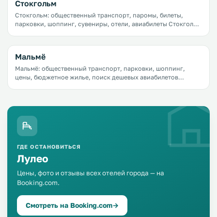
Стокгольм
Стокгольм: общественный транспорт, паромы, билеты,
парковки, шоппинг, сувениры, отели, авиабилеты Стокгольм
&mdash; город новых тенденций и инноваций. Столица
Швеции постоянно растет и находится в движении.
Мальмё
Мальмё: общественный транспорт, парковки, шоппинг,
цены, бюджетное жилье, поиск дешевых авиабилетов
Мальмё манит путешественников природой и парками,
озерами и пляжами, мягким морским климатом, а самой
лакомой достопримечательностью является, конечно,
Эресуннский мост, соединяющий город с Копенгагеном.
Всего 15 минут на автомобиле и вы в столице Дании гуляете
по набережной, веселитесь в одном из самых больших в
Скандинавии парков развлечений Тиволи или едите
оригинальные блюда из селедки в кафе на пляже.
ГДЕ ОСТАНОВИТЬСЯ
Лулео
Цены, фото и отзывы всех отелей города — на
Booking.com.
Смотреть на Booking.com
→