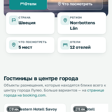
Отели
Что посмотреть
СТРАНА
РЕГИОН
Швеция
Norrbottens
Län
ЧТО ПОСМОТРЕТЬ
ОТЕЛИ
5 мест
12 отелей
Гостиницы в центре города
Объекты размещения, которые находятся ближе всего к
центру города Лулео. Больше вариантов — на
странице
города на booking.com
.
Best Western Hotell Savoy
Park Hotell
0 км
0 км