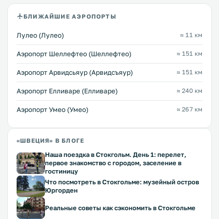
БЛИЖАЙШИЕ АЭРОПОРТЫ
Лулео (Лулео)
≈ 11 км
Аэропорт Шеллефтео (Шеллефтео)
≈ 151 км
Аэропорт Арвидсьяур (Арвидсъяур)
≈ 151 км
Аэропорт Елливаре (Елливаре)
≈ 240 км
Аэропорт Умео (Умео)
≈ 267 км
«ШВЕЦИЯ» В БЛОГЕ
Наша поездка в Стокгольм. День 1: перелет,
первое знакомство с городом, заселение в
гостиницу
Что посмотреть в Стокгольме: музейный остров
Юргорден
Реальные советы как сэкономить в Стокгольме