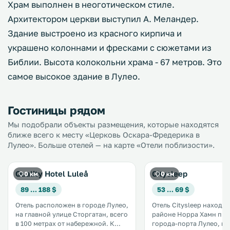
Храм выполнен в неоготическом стиле.
Архитектором церкви выступил А. Меландер.
Здание выстроено из красного кирпича и
украшено колоннами и фресками с сюжетами из
Библии. Высота колокольни храма - 67 метров. Это
самое высокое здание в Лулео.
Гостиницы рядом
Мы подобрали объекты размещения, которые находятся
ближе всего к месту «Церковь Оскара-Фредерика в
Лулео». Больше отелей — на карте «Отели поблизости».
Quality Hotel Luleå
Citysleep
0 км
0 км
89 … 188 $
53 … 69 $
Отель расположен в городе Лулео,
Отель Citysleep находит
на главной улице Сторгатан, всего
районе Норра Хамн пр
в 100 метрах от набережной. К
города-порта Лулео, в 