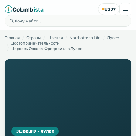
Columb
ista
USD
▾
Главная
Страны
Швеция
Norrbottens Län
Лулео
Достопримечательности
Церковь Оскара-Фредерика в Лулео
ШВЕЦИЯ · ЛУЛЕО