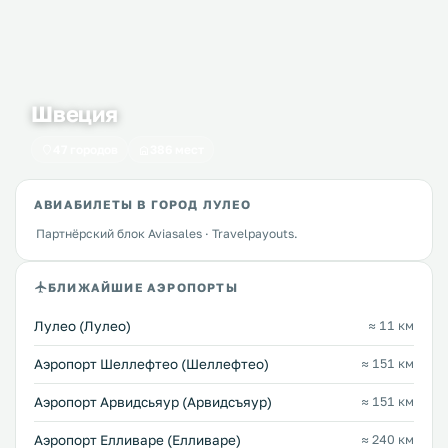
Швеция
47 городов
386 мест
АВИАБИЛЕТЫ В ГОРОД ЛУЛЕО
Партнёрский блок Aviasales · Travelpayouts.
БЛИЖАЙШИЕ АЭРОПОРТЫ
Лулео (Лулео)
≈ 11 км
Аэропорт Шеллефтео (Шеллефтео)
≈ 151 км
Аэропорт Арвидсьяур (Арвидсъяур)
≈ 151 км
Аэропорт Елливаре (Елливаре)
≈ 240 км