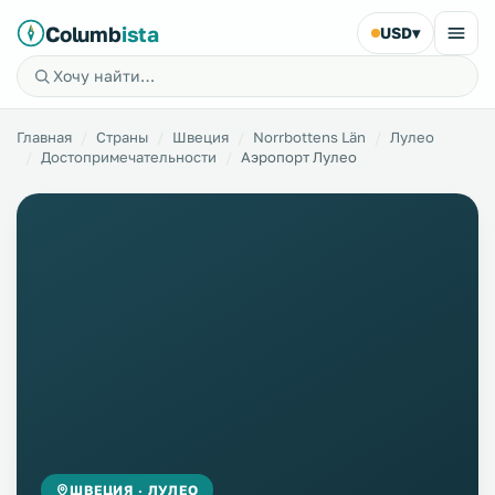
Columb
ista
USD
▾
Главная
Страны
Швеция
Norrbottens Län
Лулео
Достопримечательности
Аэропорт Лулео
ШВЕЦИЯ · ЛУЛЕО