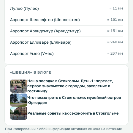
Лулео (Лулео)
≈ 11 км
Аэропорт Шеллефтео (Шеллефтео)
≈ 151 км
Аэропорт Арвидсьяур (Арвидсъяур)
≈ 151 км
Аэропорт Елливаре (Елливаре)
≈ 240 км
Аэропорт Умео (Умео)
≈ 267 км
«ШВЕЦИЯ» В БЛОГЕ
Наша поездка в Стокгольм. День 1: перелет,
первое знакомство с городом, заселение в
гостиницу
Что посмотреть в Стокгольме: музейный остров
Юргорден
Реальные советы как сэкономить в Стокгольме
При копировании любой информации активная ссылка на источник