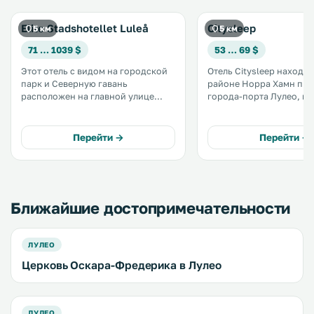
Elite Stadshotellet Luleå
Citysleep
5 км
5 км
71 … 1039 $
53 … 69 $
Этот отель с видом на городской
Отель Citysleep находит
парк и Северную гавань
районе Норра Хамн пр
расположен на главной улице
города-порта Лулео, в 
города Лулео Сторгатан. К
от торговой улицы Сторг
услугам гостей бесплатный Wi-Fi,
услугам гостей бесплатн
тренажерный зал и завтрак
компактные номера с о
Перейти →
Перейти →
«шведский стол» на любой вкус. .
ванной комнатой. .
Ближайшие достопримечательности
ЛУЛЕО
Церковь Оскара-Фредерика в Лулео
ЛУЛЕО