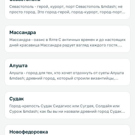
Севастополь - герой, курорт, порт Севастополь &mdash; не
просто город. Это город-герой, город-курорт, город-порт,
город-праздник.
Массандра
Массандра - оазис в Ялте С античных времен и до настоящих
дней красавица Массандра радует взгляд каждого гостя.
Место это не может не очаровать красотой вечно-молодых
сосен, кристально-чистой водой, свежим горным воздухом,
постройками из темно-серого камня, старыми резными
Алушта
домиками&hellip; Массандра входит в состав города Ялты,
хоть и расположена в пяти километрах от города.
Алушта - город для тех, кто хочет отдохнуть от суеты Алушта
&mdash; древний город, который строили византийцы,
римляне, Хазарский каганат, Османская империя&hellip; Но
сегодня мало что напоминает о былом величии крепости
Алустон. Земля, видавшая как сменялись народы, правители
Судак
и эпохи, сегодня радушно принимает гостей со всего мира
на своих пляжах и набережных.
Город-крепость Судак Сидагиос или Сугдея, Солдайя или
Сурож &mdash; как бы вы ни назвали древний город Судак,
он всегда останется прекрасным. А каким еще может быть
старинный город-крепость, окруженный скалистой горой с
одной стороны, живописным мысом с другой и спокойным
Новофедоровка
глубоким морем с третьей?&nbsp; Вам понравится Судак,