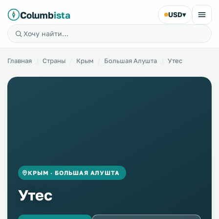
Columb
ista
USD
▾
Главная
Страны
Крым
Большая Алушта
Утес
КРЫМ · БОЛЬШАЯ АЛУШТА
Утес