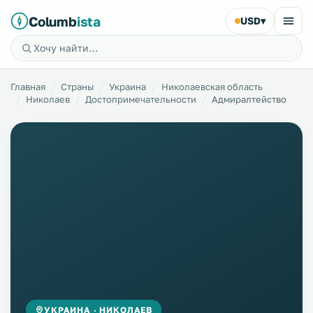
Columb
ista
USD
▾
Главная
Страны
Украина
Николаевская область
Николаев
Достопримечательности
Адмиралтейство
УКРАИНА · НИКОЛАЕВ