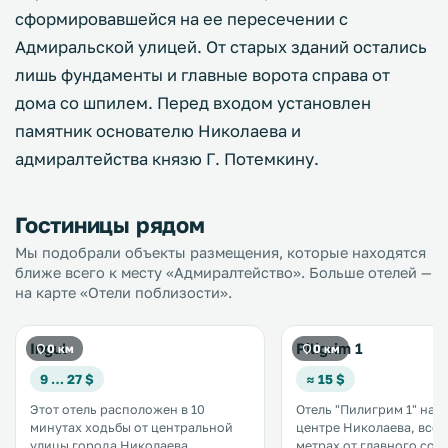
сформировавшейся на ее пересечении с
Адмиральской улицей. От старых зданий остались
лишь фундаменты и главные ворота справа от
дома со шпилем. Перед входом установлен
памятник основателю Николаева и
адмиралтейства князю Г. Потемкину.
Гостиницы рядом
Мы подобрали объекты размещения, которые находятся
ближе всего к месту «Адмиралтейство». Больше отелей —
на карте «Отели поблизости».
Ingul
Piligrim 1
0 км
0 км
9 … 27 $
≈ 15 $
Этот отель расположен в 10
Отель "Пилигрим 1" нах
минутах ходьбы от центральной
центре Николаева, всего
улицы города Николаева,
метрах от главного собо