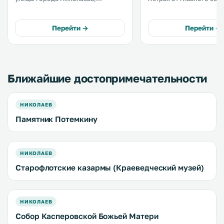
проспекта Ленина. К услугам
метрах от проспекта Лен
гостей бесплатный Wi-Fi и крытый
услугам гостей бесплатн
бассейн. Гости также могут
бар, детская игровая п
Перейти →
Перейти →
посетить лобби-бар. .
частная парковка. .
Ближайшие достопримечательности
НИКОЛАЕВ
Памятник Потемкину
НИКОЛАЕВ
Старофлотские казармы (Краеведческий музей)
НИКОЛАЕВ
Собор Касперовской Божьей Матери