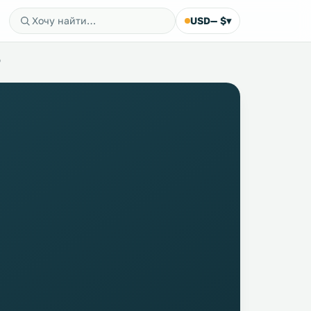
USD
— $
▾
ю