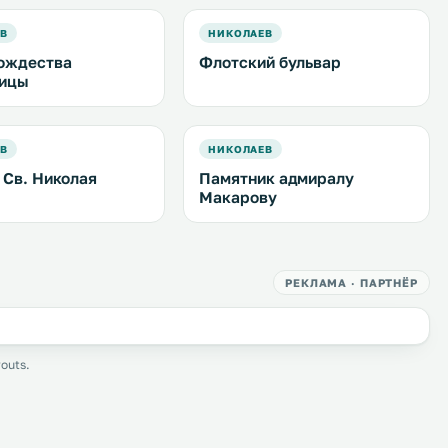
ЕВ
НИКОЛАЕВ
ождества
Флотский бульвар
дицы
ЕВ
НИКОЛАЕВ
 Св. Николая
Памятник адмиралу
Макарову
РЕКЛАМА · ПАРТНЁР
outs.