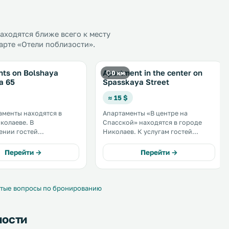
ходятся ближе всего к месту
арте «Отели поблизости».
nts on Bolshaya
Apartment in the center on
0 км
a 65
Spasskaya Street
≈ 15 $
аменты находятся в
Апартаменты «В центре на
олаеве. В
Спасской» находятся в городе
ении гостей
Николаев. К услугам гостей
ер, балкон и
бесплатный Wi-Fi и бесплатная
В числе удобств
парковка. В апартаментах есть
Перейти →
Перейти →
нная ванная комната и
кондиционер и балкон. .
уховкой, микроволновой
олодильником. .
тые вопросы по бронированию
ности