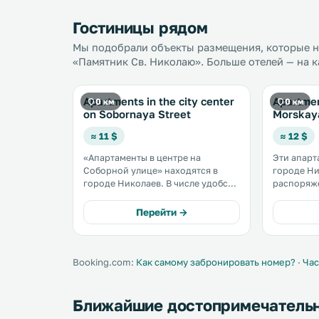
Гостиницы рядом
Мы подобрали объекты размещения, которые на
«Памятник Св. Николаю». Больше отелей — на к
Apartments in the city center
Apartme
0 км
0 км
on Sobornaya Street
Morskay
≈ 11 $
≈ 12 $
«Апартаменты в центре на
Эти апарт
Соборной улице» находятся в
городе Ник
городе Николаев. В числе удобств
распоряж
бесплатный Wi-Fi и бесплатная
кондицион
парковка. .
бесплатный Wi-Fi. 
Перейти →
— собстве
кухня с д
печью и х
Booking.com:
Как самому забронировать номер?
·
Час
Ближайшие достопримечатель