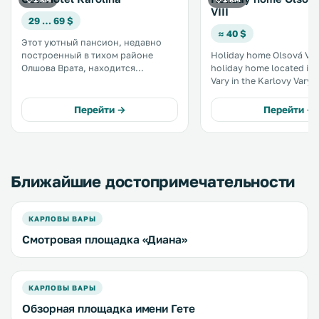
VIII
29 … 69 $
≈ 40 $
Этот уютный пансион, недавно
построенный в тихом районе
Holiday home Olsová Vrata
Олшова Врата, находится
holiday home located in 
примерно в 5 км от Карловых Вар.
Vary in the Karlovy Vary 
Пансион размещается всего в 10
Region and is 2. 7 km fr
минутах ходьбы от всемирно
Vary. It provides free private
Перейти →
Перейти →
известного гольф-клуба. .
parking. The kitchenette is
equipped with a fridge an
private bathroom. .
Ближайшие достопримечательности
КАРЛОВЫ ВАРЫ
Смотровая площадка «Диана»
КАРЛОВЫ ВАРЫ
Обзорная площадка имени Гете