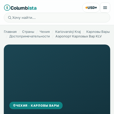
Columb
ista
USD
▾
Главная
Страны
Чехия
Karlovarský Kraj
Карловы Вары
Достопримечательности
Аэропорт Карловых Вар KLV
ЧЕХИЯ · КАРЛОВЫ ВАРЫ