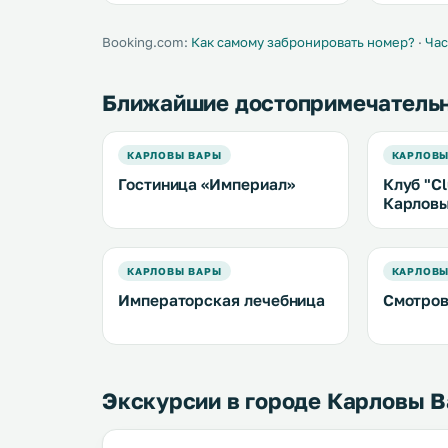
Карловы Вары. Из окон всех
работает 
апартаментов открывается вид на
ресторане
городской парк. .
шоу. .
Booking.com:
Как самому забронировать номер?
·
Час
Ближайшие достопримечатель
КАРЛОВЫ ВАРЫ
КАРЛОВЫ
Гостиница «Империал»
Клуб "Cl
Карлов
КАРЛОВЫ ВАРЫ
КАРЛОВЫ
Императорская лечебница
Смотров
Экскурсии в городе Карловы 