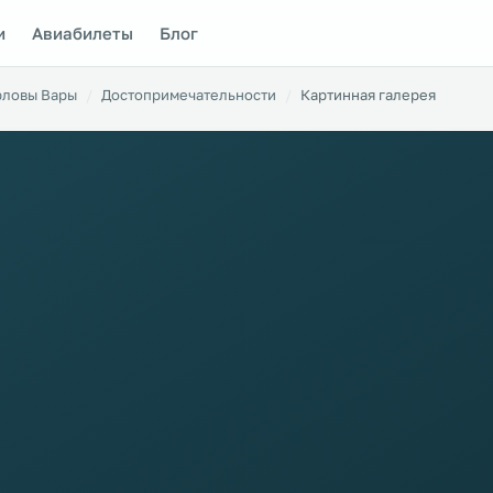
и
Авиабилеты
Блог
рловы Вары
Достопримечательности
Картинная галерея