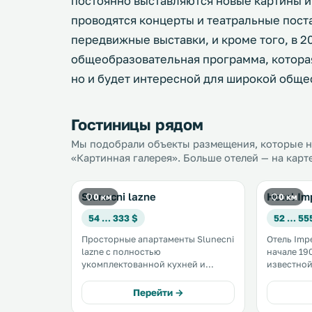
постоянно выставляются новые картины и
проводятся концерты и театральные пост
передвижные выставки, и кроме того, в 2
общеобразовательная программа, которая
но и будет интересной для широкой обще
Гостиницы рядом
Мы подобрали объекты размещения, которые на
«Картинная галерея». Больше отелей — на карт
Slunecni lazne
Hotel Im
0 км
0 км
54 … 333 $
52 … 55
Просторные апартаменты Slunecni
Отель Imp
lazne с полностью
начале 190
укомплектованной кухней и
известно
бесплатным доступом в Интернет
достопри
расположены на берегу реки
Карловых Вар
Перейти →
Тепла в курортном городе
превосхо