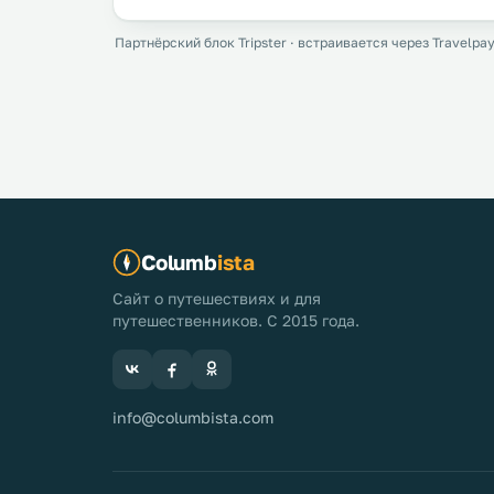
Партнёрский блок Tripster · встраивается через Travelpay
Columb
ista
Сайт о путешествиях и для
путешественников. С 2015 года.
info@columbista.com