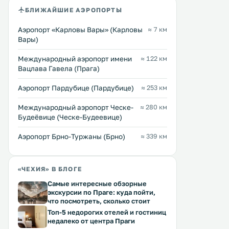
БЛИЖАЙШИЕ АЭРОПОРТЫ
Аэропорт «Карловы Вары» (Карловы
≈ 7 км
Вары)
Международный аэропорт имени
≈ 122 км
Вацлава Гавела (Прага)
Аэропорт Пардубице (Пардубице)
≈ 253 км
Международный аэропорт Ческе-
≈ 280 км
Будеёвице (Ческе-Будеевице)
Аэропорт Брно-Туржаны (Брно)
≈ 339 км
«ЧЕХИЯ» В БЛОГЕ
Самые интересные обзорные
экскурсии по Праге: куда пойти,
что посмотреть, сколько стоит
Топ-5 недорогих отелей и гостиниц
недалеко от центра Праги