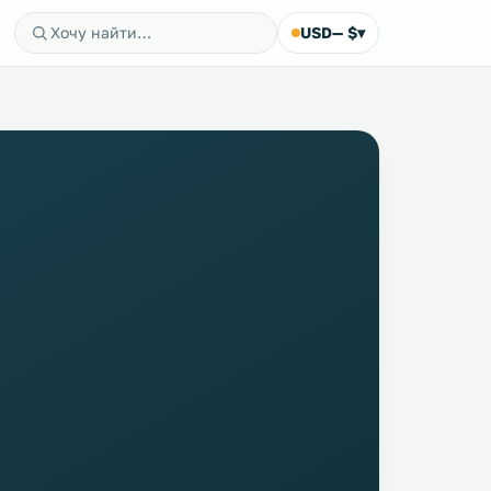
USD
— $
▾