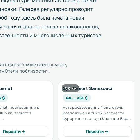
 скульптуры местных авторов,а также
ановки. Галерея регулярно проводит
000 году здесь была начата новая
 рассчитана не только на школьников,
ственности и многочисленных туристов.
ходятся ближе всего к месту
е «Отели поблизости».
perial
Spa Resort Sanssouci
0 км
5 $
64 … 451 $
erial, построенный в
Четырехзвездочный спа-отель
0-х гг, является
расположен в тихой местности
й
курортного города Карловы Вары,
мечательностью в
всего в 2 км от его центра. К
ах. В его
услугам гостей крытый бассейн, 3
Перейти →
Перейти →
дном спа-центре
ресторана, а также номера с