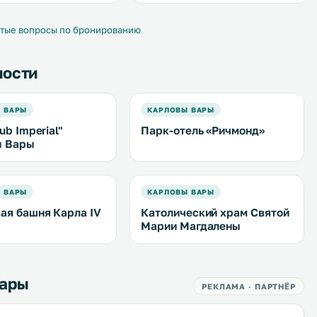
крытый бассейн, а в
бесплатным доступом в Интернет.
 проводят кулинарные
.
тые вопросы по бронированию
ности
 ВАРЫ
КАРЛОВЫ ВАРЫ
ub Imperial"
Парк-отель «Ричмонд»
ы Вары
 ВАРЫ
КАРЛОВЫ ВАРЫ
ая башня Карла IV
Католический храм Святой
Марии Магдалены
Вары
РЕКЛАМА · ПАРТНЁР