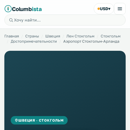
Columb
ista
USD
▾
Главная
Страны
Швеция
Лен Стокгольм
Стокгольм
Достопримечательности
Аэропорт Стокгольм-Арланда
ШВЕЦИЯ · СТОКГОЛЬМ