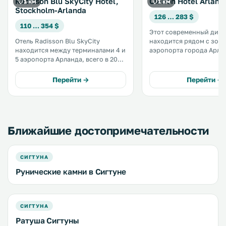
Radisson Blu SkyCity Hotel,
Clarion Hotel Arland
1 км
1 км
Stockholm-Arlanda
126 … 283 $
110 … 354 $
Этот современный диза
Отель Radisson Blu SkyCity
находится рядом с зоно
находится между терминалами 4 и
аэропорта города Арла
5 аэропорта Арланда, всего в 20
терминалами 4 и 5. На 12 этаже
минутах езды от центра
отеля открыты бар и рест
Стокгольма на поезде Arlanda
номерах с видом на взл
Перейти →
Перейти →
Express. К услугам гостей
посадочные полосы
бесплатный Wi-Fi и тренажерный
предоставляется беспла
зал. .
Fi. .
Ближайшие достопримечательности
СИГТУНА
Рунические камни в Сигтуне
СИГТУНА
Ратуша Сигтуны