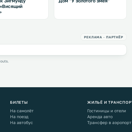
к Зигмунду
Дом "У золотого змея"
 «Висящий
»
РЕКЛАМА · ПАРТНЁР
outs.
БИЛЕТЫ
ЖИЛЬЁ И ТРАНСПОР
На самолёт
Гостиницы и отели
На поезд
Аренда авто
На автобус
Трансфер в аэропорт