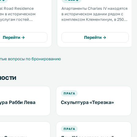
al Road Residence
Апартаменты Charles IV находятся
ен в историческом
в историческом здании рядом с
комплексом Клементинум, в 250
ые апартаменты с
метрах от Карлова моста и в 350
м Wi-Fi и кухонными
метрах от Староместской
стями. Отель
площади. К вашим услугам балкон
Перейти →
Перейти →
 менее чем в 5 минутах
с видом на город и бесплатный
 станции метро
WiFi. .
ká. .
тые вопросы по бронированию
ности
ПРАГА
ура Рабби Лева
Скульптура «Терезка»
ПРАГА