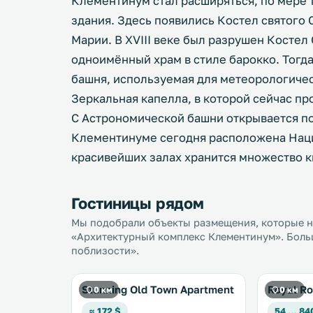
Клементинум стал расширяться, по мере 
здания. Здесь появились Костел святого
Марии. В XVIII веке был разрушен Костел 
одноимённый храм в стиле барокко. Тогд
башня, используемая для метеорологичес
Зеркальная капелла, в которой сейчас пр
С Астрономической башни открывается по
Клементинуме сегодня расположена Наци
красивейших залах хранится множество к
Гостиницы рядом
Мы подобрали объекты размещения, которые на
«Архитектурный комплекс Клементинум». Больш
поблизости».
Stunning Old Town Apartment
Royal Ro
0 км
0 км
≈ 172 $
54 … 84