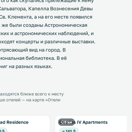
того как скупались прилежащие к нему
 Сальватора, Капелла Вознесения Девы
Св. Клемента, а на его месте появился
а же были созданы Астрономическая
ких и астрономических наблюдений, и
оходят концерты и различные выставки.
трясающий вид на город. В
ональная библиотека. В её
ниг на разных языках.
ходятся ближе всего к месту
е отелей — на карте «Отели
ad Residence
Charles IV Apartments
0 км
0 $
≈ 161 $