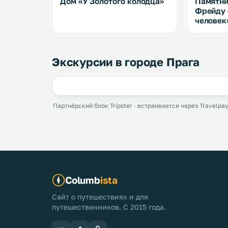
Дом «У Золотого колодца»
Памятни
Фрейду
человек
Экскурсии в городе Прага
Партнёрский блок Tripster · встраивается через Travelpay
Columb
ista
Сайт о путешествиях и для
путешественников. С 2015 года.