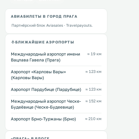
62 … 218 $
Отель Aurus находится на
возвышенности в исторической
Комплекс апартаментов 
АВИАБИЛЕТЫ В ГОРОД ПРАГА
части Праги, в 5 минутах ходьбы
Prague Apartments At the 
от Староместской площади и
Партнёрский блок Aviasales · Travelpayouts.
расположен в жилом дом
Карлова моста. Отель расположен
включенном в список вс
в здании «U Zlate studny»
наследия ЮНЕСКО, в
Перейти →
Перейти →
БЛИЖАЙШИЕ АЭРОПОРТЫ
постройки XVI века. .
историческом центре Праг
метрах от Карлова моста 
Староместской площади. 
Международный аэропорт имени
≈ 19 км
Вацлава Гавела (Прага)
Аэропорт «Карловы Вары»
≈ 123 км
(Карловы Вары)
Аэропорт Пардубице (Пардубице)
≈ 123 км
Международный аэропорт Ческе-
≈ 152 км
Будеёвице (Ческе-Будеевице)
Аэропорт Брно-Туржаны (Брно)
≈ 210 км
«ПРАГА» В БЛОГЕ