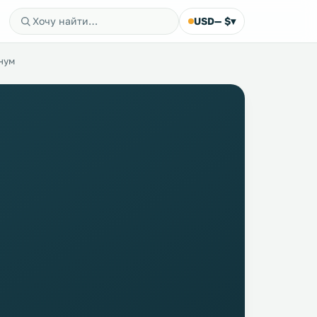
USD
— $
▾
нум