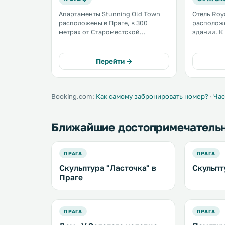
Апартаменты Stunning Old Town
Отель Roy
расположены в Праге, в 300
располож
метрах от Староместской
здании. К услугам гостей
площади. К услугам гостей
современн
бесплатный Wi-Fi. Кухня оснащена
бесплатны
посудомоечной машиной,
принадлежно
Перейти →
духовкой, микроволновой печью,
находится
кофемашиной и чайником. .
ходьбы от
Staroměsts
Booking.com:
Как самому забронировать номер?
·
Час
Ближайшие достопримечатель
ПРАГА
ПРАГА
Скульптура "Ласточка" в
Скульпт
Праге
ПРАГА
ПРАГА