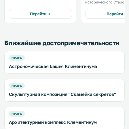
метрах от Староместской
исторического Старого
площади. До Пражских курантов —
Праги, в 300 метрах от 
400 метров. На всей территории
моста. К услугам гостей
Перейти →
Перейти →
предоставляется бесплатный Wi-
собственная кухня и бе
Fi. .
WiFi на всей территории.
Ближайшие достопримечательности
ПРАГА
Астрономическая башня Климентинума
ПРАГА
Скульптурная композиция "Скамейка секретов"
ПРАГА
Архитектурный комплекс Клементинум