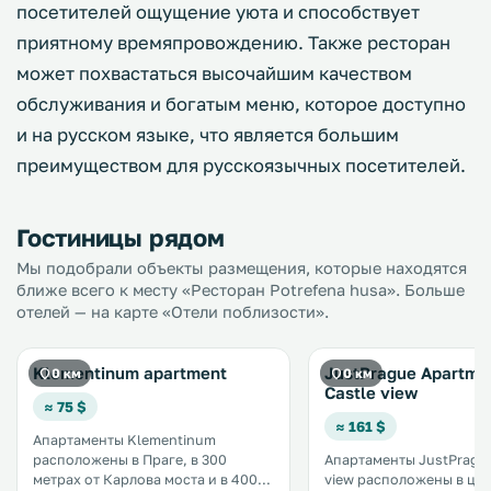
посетителей ощущение уюта и способствует
приятному времяпровождению. Также ресторан
может похвастаться высочайшим качеством
обслуживания и богатым меню, которое доступно
и на русском языке, что является большим
преимуществом для русскоязычных посетителей.
Гостиницы рядом
Мы подобрали объекты размещения, которые находятся
ближе всего к месту «Ресторан Potrefena husa». Больше
отелей — на карте «Отели поблизости».
Klementinum apartment
JustPrague Apartmen
0 км
0 км
Castle view
≈ 75 $
≈ 161 $
Апартаменты Klementinum
расположены в Праге, в 300
Апартаменты JustPrague
метрах от Карлова моста и в 400
view расположены в це