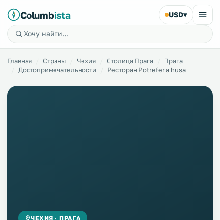
Columb
ista
USD
▾
Главная
Страны
Чехия
Столица Прага
Прага
Достопримечательности
Ресторан Potrefena husa
ЧЕХИЯ · ПРАГА