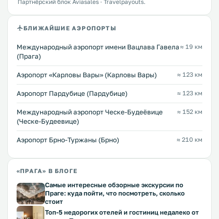
Партнёрский блок Aviasales · Travelpayouts.
БЛИЖАЙШИЕ АЭРОПОРТЫ
Международный аэропорт имени Вацлава Гавела
≈ 19 км
(Прага)
Аэропорт «Карловы Вары» (Карловы Вары)
≈ 123 км
Аэропорт Пардубице (Пардубице)
≈ 123 км
Международный аэропорт Ческе-Будеёвице
≈ 152 км
(Ческе-Будеевице)
Аэропорт Брно-Туржаны (Брно)
≈ 210 км
«ПРАГА» В БЛОГЕ
Самые интересные обзорные экскурсии по
Праге: куда пойти, что посмотреть, сколько
стоит
Топ-5 недорогих отелей и гостиниц недалеко от