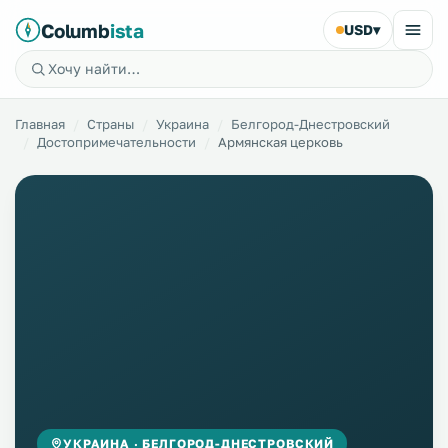
Columb
ista
USD
▾
Главная
Страны
Украина
Белгород-Днестровский
Достопримечательности
Армянская церковь
УКРАИНА · БЕЛГОРОД-ДНЕСТРОВСКИЙ