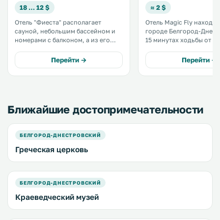
18 … 12 $
≈ 2 $
Отель "Фиеста" располагает
Отель Magic Fly находит
сауной, небольшим бассейном и
городе Белгород-Днест
номерами с балконом, а из его
15 минутах ходьбы от ег
окон открываются виды на
исторического центра. Он
Белгород-Днестровский
отличается современн
Перейти →
Перейти →
центральный городской парк.
и оборудован отличным
Отель находится всего в 350
освещением. .
метрах от руин древнего города
Тиры и крепости Аккерман. .
Ближайшие достопримечательности
БЕЛГОРОД-ДНЕСТРОВСКИЙ
Греческая церковь
БЕЛГОРОД-ДНЕСТРОВСКИЙ
Краеведческий музей