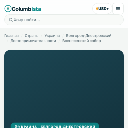
Columb
ista
USD
▾
Главная
Страны
Украина
Белгород-Днестровский
Достопримечательности
Вознесенский собор
УКРАИНА · БЕЛГОРОД-ДНЕСТРОВСКИЙ