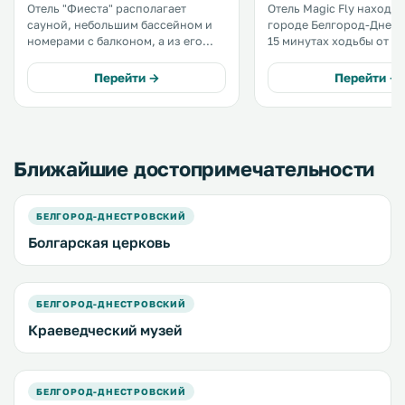
Отель "Фиеста" располагает
Отель Magic Fly находит
сауной, небольшим бассейном и
городе Белгород-Днест
номерами с балконом, а из его
15 минутах ходьбы от ег
окон открываются виды на
исторического центра. Он
Белгород-Днестровский
отличается современн
Перейти →
Перейти →
центральный городской парк.
и оборудован отличным
Отель находится всего в 350
освещением. .
метрах от руин древнего города
Тиры и крепости Аккерман. .
Ближайшие достопримечательности
БЕЛГОРОД-ДНЕСТРОВСКИЙ
Болгарская церковь
БЕЛГОРОД-ДНЕСТРОВСКИЙ
Краеведческий музей
БЕЛГОРОД-ДНЕСТРОВСКИЙ