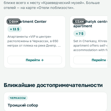
ближе всего к месту «Краеведческий музей». Больше
отелей — на карте «Отели поблизости».
VIP apartment Center
Khreschatyk centre
0 км
1 км
apartment
≈ 11 $
≈ 7 $
Апартаменты «VIP в центре»
расположены в Черкассах, в 650
Set in Cherkasy, Khresch
метрах от пляжа на реке Днепр. К
apartment offers self-ca
услугам гостей бесплатный Wi-Fi и
accommodation with free WiF
частная парковка на прилегающей
private parking is availab
территории. В числе прочих
The unit is equipped with
Перейти →
Перейти →
удобств кухня с духовкой,
A TV is provided. .
микроволновой печью и
холодильником. .
Ближайшие достопримечательности
ЧЕРКАССЫ
Троицкий собор