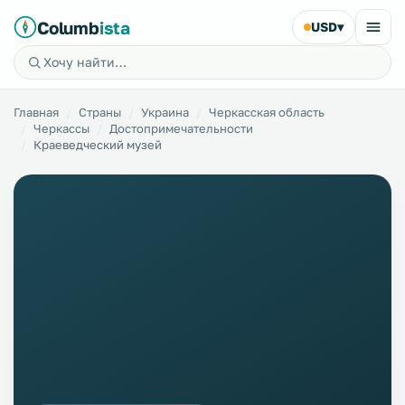
Columb
ista
USD
▾
Главная
Страны
Украина
Черкасская область
Черкассы
Достопримечательности
Краеведческий музей