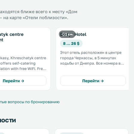
аходятся ближе всего к месту «Дом
 на карте «Отели поблизости».
tyk centre
Dnepr Hotel
1 км
nt
8 … 26 $
Этот отель расположен в центре
rkasy, Khreschatyk centre
города Черкассы, в 5 минутах
offers self-catering
ходьбы от Днепра. Все номера в
on with free WiFi. Free
отеле "Днепр" оснащены
king is available on site.
кондиционером и имеют балкон с
s equipped with a kitchen.
прекрасным панорамным видом. .
Перейти →
Перейти →
vided. .
тые вопросы по бронированию
ности