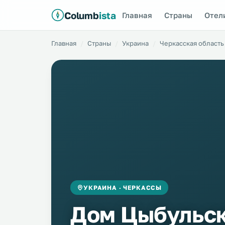
Columb
ista
Главная
Страны
Отел
Главная
Страны
Украина
Черкасская область
УКРАИНА · ЧЕРКАССЫ
Дом Цыбульск