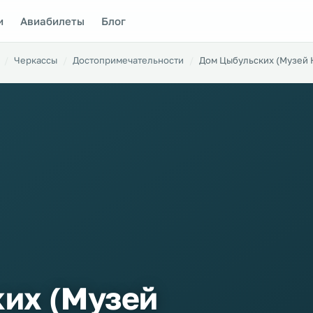
и
Авиабилеты
Блог
Черкассы
Достопримечательности
Дом Цыбульских (Музей 
их (Музей