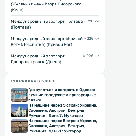
(Жуляны) имени Игоря Сикорского
(Киев)
Международный аэропорт Полтава
≈ 220 км
(Полтава)
Международный аэропорт «Кривой
≈ 226 км
Рог» (Лозоватка) (Кривой Рог)
Международный аэропорт
≈ 296 км
Днепропетровск (Днепр)
«УКРАИНА» В БЛОГЕ
Где купаться и загорать в Одессе:
лучшие городские и пригородные
пляжи
На машине через 5 стран: Украина,
Словакия, Австрия, Венгрия,
Румыния. День 7: Мукачево
На машине через 5 стран: Украина,
Словакия, Австрия, Венгрия,
Румыния. День 1: Ужгород