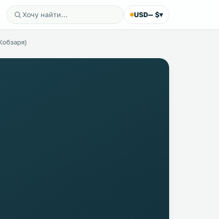
USD
— $
▾
Кобзаря)