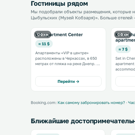
Гостиницы рядом
Мы подобрали объекты размещения, которые н
Цыбульских (Музей Кобзаря)». Больше отелей —
VIP apartment Center
Khrescha
0 км
0 км
apartme
≈ 11 $
≈ 7 $
Апартаменты «VIP в центре»
расположены в Черкассах, в 650
Set in Che
метрах от пляжа на реке Днепр. К
apartment 
услугам гостей бесплатный Wi-Fi и
accommodati
частная парковка на прилегающей
private par
территории. В числе прочих
The unit i
Перейти →
удобств кухня с духовкой,
A TV is pro
микроволновой печью и
холодильником. .
Booking.com:
Как самому забронировать номер?
·
Час
Ближайшие достопримечатель