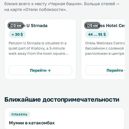
ближе всего к месту «Черная башня». Больше отелей —
на карте «Отели поблизости».
Penzion U Strnada
Wellness Hotel Cent
0 км
0 км
≈ 30 $
44 … 91 $
Penzion U Strnada is situated in a
Отель Wellness Central 
quiet part of Klatovy, a 3-minute
бассейном с соленой в
walk away from the town square
расположен в центре Кл
and a shopping mall. The guest
минутах ходьбы от Ста
house has a sun terrace and views
города. К услугам гостей
of the river, and guests can enjoy a
просторные номера с б
Перейти →
Перейти →
meal at the restaurant. .
Wi-Fi и телевизором со
спутниковыми каналами
Ближайшие достопримечательности
ПЛЬЗЕНЬ
Мумии в катакомбах