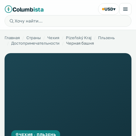
Columb
ista
USD
▾
Главная
Страны
Чехия
Plzeňský Kraj
Пльзень
Достопримечательности
Черная башня
ЧЕХИЯ · ПЛЬЗЕНЬ