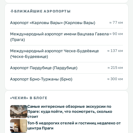
БЛИЖАЙШИЕ АЭРОПОРТЫ
Аэропорт «Карловы Вары» (Карловы Вары)
≈ 77 км
Международный аэропорт имени Вацлава Гавела
≈ 90 км
(Прага)
Международный аэропорт Ческе-Будеёвице
≈ 137 км
(Ческе-Будеевице)
Аэропорт Пардубице (Пардубице)
≈ 215 км
Аэропорт Брно-Туржаны (Брно)
≈ 300 км
«ЧЕХИЯ» В БЛОГЕ
Самые интересные обзорные экскурсии по
Праге: куда пойти, что посмотреть, сколько
стоит
Топ-5 недорогих отелей и гостиниц недалеко от
центра Праги