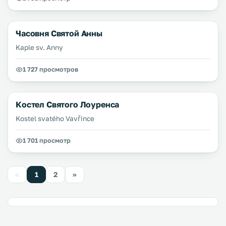
Часовня Святой Анны
Kaple sv. Anny
1 727 просмотров
Костел Святого Лоуренса
Kostel svatého Vavřince
1 701 просмотр
«
1
2
»