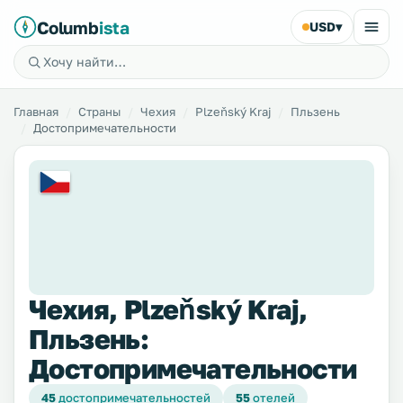
Columb
ista
USD
▾
Главная
Страны
Чехия
Plzeňský Kraj
Пльзень
Достопримечательности
Чехия, Plzeňský Kraj,
Пльзень:
Достопримечательности
45
достопримечательностей
55
отелей