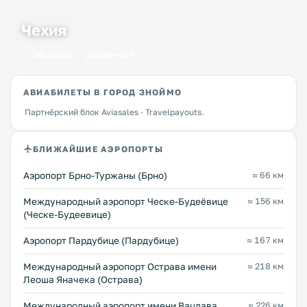
Чехия
61 город
1546 мест
АВИАБИЛЕТЫ В ГОРОД ЗНОЙМО
Партнёрский блок Aviasales · Travelpayouts.
БЛИЖАЙШИЕ АЭРОПОРТЫ
Аэропорт Брно-Туржаны (Брно)
≈ 66 км
Международный аэропорт Ческе-Будеёвице
≈ 156 км
(Ческе-Будеевице)
Аэропорт Пардубице (Пардубице)
≈ 167 км
Международный аэропорт Острава имени
≈ 218 км
Леоша Яначека (Острава)
Международный аэропорт имени Вацлава
≈ 226 км