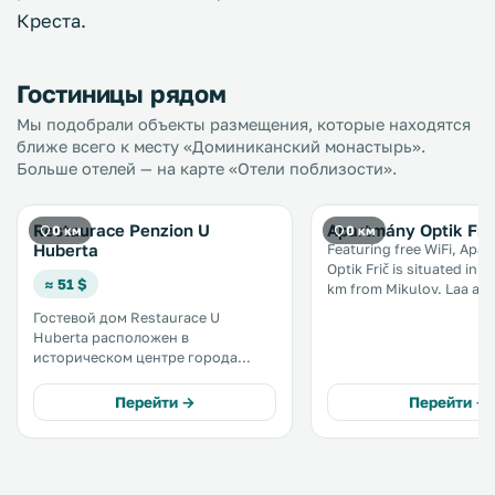
Креста.
Гостиницы рядом
Мы подобрали объекты размещения, которые находятся
ближе всего к месту «Доминиканский монастырь».
Больше отелей — на карте «Отели поблизости».
Restaurace Penzion U
Apartmány Optik Fri
0 км
0 км
Huberta
Featuring free WiFi, Apa
Optik Frič is situated in 
≈ 51 $
km from Mikulov. Laa an der Thaya
is 29 km from the property. S
Гостевой дом Restaurace U
units also have a kitchen
Huberta расположен в
equipped with a microwa
историческом центре города
toaster, and a fridge. Towels are
Зноймо, всего в 300 метрах от
available. .
готической церкви Святого
Перейти →
Перейти →
Николая. Здесь вы можете
попробовать традиционные блюда
чешской кухни. В здании
действует бесплатный Wi-Fi. .