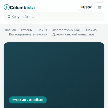
Columb
ista
USD
▾
Главная
Страны
Чехия
Jihomoravský Kraj
Зноймо
Достопримечательности
Доминиканский монастырь
ЧЕХИЯ · ЗНОЙМО