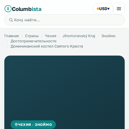
Columb
ista
USD
▾
Главная
Страны
Чехия
Jihomoravský Kraj
Зноймо
Достопримечательности
Доминиканский костел Святого Креста
ЧЕХИЯ · ЗНОЙМО