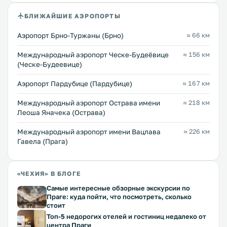
БЛИЖАЙШИЕ АЭРОПОРТЫ
Аэропорт Брно-Туржаны (Брно)
≈ 66 км
Международный аэропорт Ческе-Будеёвице
≈ 156 км
(Ческе-Будеевице)
Аэропорт Пардубице (Пардубице)
≈ 167 км
Международный аэропорт Острава имени
≈ 218 км
Леоша Яначека (Острава)
Международный аэропорт имени Вацлава
≈ 226 км
Гавела (Прага)
«ЧЕХИЯ» В БЛОГЕ
Самые интересные обзорные экскурсии по
Праге: куда пойти, что посмотреть, сколько
стоит
Топ-5 недорогих отелей и гостиниц недалеко от
центра Праги