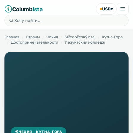
Columb
ista
USD
▾
Главная
Страны
Чехия
Středočeský Kraj
Кутна-Гора
Достопримечательности
Иезуитский колледж
ЧЕХИЯ · КУТНА-ГОРА