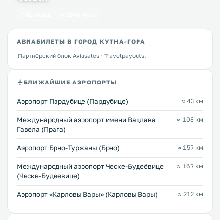
61 город
1546 мест
АВИАБИЛЕТЫ В ГОРОД КУТНА-ГОРА
Партнёрский блок Aviasales · Travelpayouts.
БЛИЖАЙШИЕ АЭРОПОРТЫ
Аэропорт Пардубице (Пардубице)
≈ 43 км
Международный аэропорт имени Вацлава
≈ 108 км
Гавела (Прага)
Аэропорт Брно-Туржаны (Брно)
≈ 157 км
Международный аэропорт Ческе-Будеёвице
≈ 167 км
(Ческе-Будеевице)
Аэропорт «Карловы Вары» (Карловы Вары)
≈ 212 км