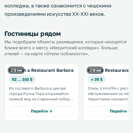
колледжа, а также ознакомится с чешскими
произведениями искусства XX-XXI веков.
Гостиницы рядом
Мы подобрали объекты размещения, которые находятся
ближе всего к месту «Иезуитский колледж». Больше
отелей — на карте «Отели поблизости».
Penzion a Restaurant Barbora
Hotel a Restaurace 
0 км
0 км
52 … 102 $
≈ 35 $
Из гостевого Barbora в центре
Отель U Hrnčíře с ресто
города Кутна-Гора открывается
обслуживанием по мен
прямой вид на старинный собор
территории находится 
Святой Варвары. К услугам гостей
Кутна-Гора, в 300 метра
номера с балконом, собственной
исторического центра г
Перейти →
Перейти →
ванной комнатой и бесплатным
400 метрах от собора С
беспроводным доступом в
Варвары. К услугам гостей
Интернет. .
бесплатный Wi-Fi. .