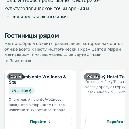
года. Интерес представляет с историко-
культурологической точки зрения и
геологическая экспозиция.
Гостиницы рядом
Мы подобрали объекты размещения, которые находятся
ближе всего к месту «Католический храм Святой Марии
Магдалены». Больше отелей — на карте «Отели
поблизости».
Hotel Ambiente Wellness &
Lázeňský Hotel Tos
0 км
0 км
Spa
Отель Lázeňský Tosca н
через дорогу от горячи
75 … 208 $
источников и в 50 метра
барочной церкви Свято
Спа-отель Ambiente Wellness
Магдалены. Отель состоит из 6
находится в старинном центре
соединенных между со
известного курортного города
зданий. К услугам гостей
Карловы Вары, недалеко от
ресторан и бесплатный W
целебных источников. Из отеля
Перейти →
Перейти →
местах общего пользова
открывается прекрасный вид на