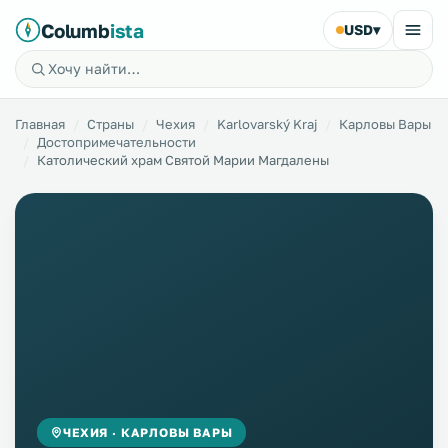
Columb
ista
USD
▾
Главная
Страны
Чехия
Karlovarský Kraj
Карловы Вары
Достопримечательности
Католический храм Святой Марии Магдалены
ЧЕХИЯ · КАРЛОВЫ ВАРЫ