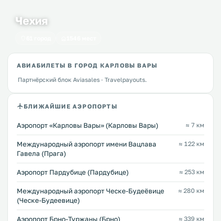
Чехия
61 город
1546 мест
АВИАБИЛЕТЫ В ГОРОД КАРЛОВЫ ВАРЫ
Партнёрский блок Aviasales · Travelpayouts.
БЛИЖАЙШИЕ АЭРОПОРТЫ
Аэропорт «Карловы Вары» (Карловы Вары)
≈ 7 км
Международный аэропорт имени Вацлава
≈ 122 км
Гавела (Прага)
Аэропорт Пардубице (Пардубице)
≈ 253 км
Международный аэропорт Ческе-Будеёвице
≈ 280 км
(Ческе-Будеевице)
Аэропорт Брно-Туржаны (Брно)
≈ 339 км