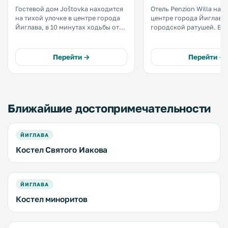
Гостевой дом Joštovka находится
Отель Penzion Willa нах
на тихой улочке в центре города
центре города Йиглава 
Йиглава, в 10 минутах ходьбы от
городской ратушей. В номерах с
центральных автобусного и
бесплатным беспровод
железнодорожного вокзалов, а
доступом в Интернет у
также катакомб Йиглавы. .
телевизор с кабельным
Перейти →
Перейти →
каналами. .
Ближайшие достопримечательности
ЙИГЛАВА
Костел Святого Иакова
ЙИГЛАВА
Костел миноритов