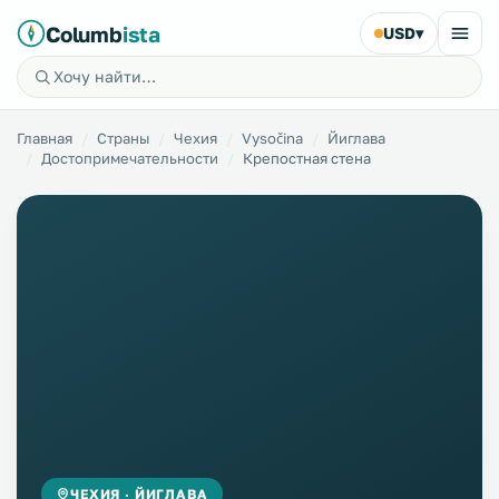
Columb
ista
USD
▾
Главная
Страны
Чехия
Vysočina
Йиглава
Достопримечательности
Крепостная стена
ЧЕХИЯ · ЙИГЛАВА