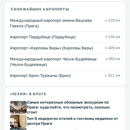
БЛИЖАЙШИЕ АЭРОПОРТЫ
Международный аэропорт имени Вацлава
≈ 123 км
Гавела (Прага)
Аэропорт Пардубице (Пардубице)
≈ 155 км
Аэропорт «Карловы Вары» (Карловы Вары)
≈ 229 км
Международный аэропорт Ческе-Будеёвице
≈ 253 км
(Ческе-Будеевице)
Аэропорт Брно-Туржаны (Брно)
≈ 311 км
«ЧЕХИЯ» В БЛОГЕ
Самые интересные обзорные экскурсии по
Праге: куда пойти, что посмотреть, сколько
стоит
Топ-5 недорогих отелей и гостиниц недалеко от
центра Праги