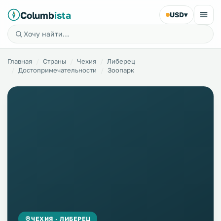
Columb
ista
USD
▾
Главная
Страны
Чехия
Либерец
Достопримечательности
Зоопарк
ЧЕХИЯ · ЛИБЕРЕЦ