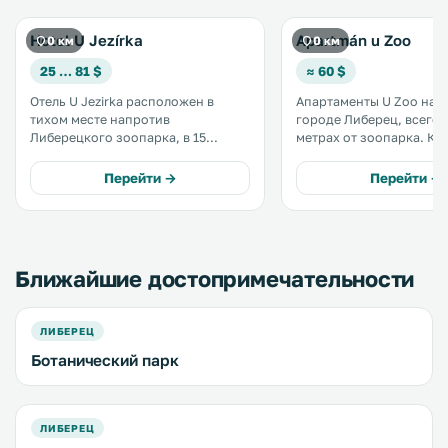
Hotel U Jezírka
Apartmán u Zoo
0 км
0 км
25 … 81 $
≈ 60 $
Отель U Jezirka расположен в
Апартаменты U Zoo нахо
тихом месте напротив
городе Либерец, всего 
Либерецкого зоопарка, в 15
метрах от зоопарка. К услугам
минутах ходьбы от центра. К
гостей номера с собств
услугам гостей бесплатная
кухней, детская игрова
Перейти →
Перейти →
частная парковка и бесплатный
площадка, помещение 
Wi-Fi на территории всего отеля. .
хранения лыж, терраса,
бесплатный WiFi на всей
территории апартаментов 
Ближайшие достопримечательности
ЛИБЕРЕЦ
Ботанический парк
ЛИБЕРЕЦ