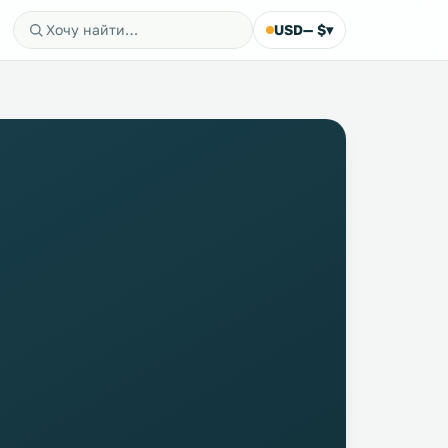
USD
— $
▾