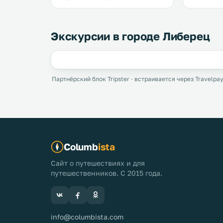
Экскурсии в городе Либерец
Партнёрский блок Tripster · встраивается через Travelpay
Columb
ista
Сайт о путешествиях и для
путешественников. С 2015 года.
info@columbista.com