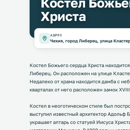
Костел Божье
Христа
АДРЕС
Чехия, город Либерец, улица Класте
Костел Божьего сердца Христа находится
Либерец. Он расположен на улице Класте
Недалеко от храма находится дамба с не
кварталах от него расположен замок XVIII
Костел в неоготическом стиле был постро
выступил известный архитектор Адольф Б
украшает алтарь со статуей Иисуса Христ