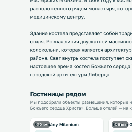
мастерских Мюнхена. В 1898 году к кост
расположенного рядом монастыря, котор
медицинскому центру.
Здание костела представляет собой трад
стиля. Ровная линия двускатной массивн
колокольни, которая является архитекту
района. Свет внутрь костела поступает ск
настоящее время костел Божьего сердца 
городской архитектуры Либерца.
Гостиницы рядом
Мы подобрали объекты размещения, которые на
Божьего сердца Христа». Больше отелей — на к
Apartmány Milenium
Clarion 
0 км
0 км