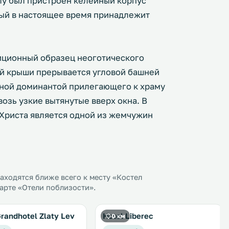
елу был пристроен келейный корпус
ый в настоящее время принадлежит
иционный образец неоготического
ой крыши прерывается угловой башней
рной доминантой прилегающего к храму
возь узкие вытянутые вверх окна. В
Христа является одной из жемчужин
ходятся ближе всего к месту «Костел
арте «Отели поблизости».
Grandhotel Zlaty Lev
Hotel Liberec
0 км