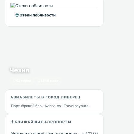
Отели поблизости
Чехия
61 город
1546 мест
АВИАБИЛЕТЫ В ГОРОД ЛИБЕРЕЦ
Партнёрский блок Aviasales · Travelpayouts.
БЛИЖАЙШИЕ АЭРОПОРТЫ
Golden Key Apartments
Wellness Penzion U 
0 км
1 км
Международный аэропорт имени
≈ 123 км