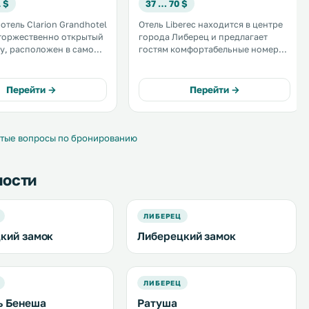
 $
37 … 70 $
отель Clarion Grandhotel
Отель Liberec находится в центре
, торжественно открытый
города Либерец и предлагает
ду, расположен в самом
гостям комфортабельные номера,
берца, города Северной
прекрасный ресторан,
собственную парковку, сауну и
й доступ в Интернет. .
террасу для загара. Доступ в
Перейти →
Перейти →
Интернет предоставляется
бесплатно в номерах и
общественных помещениях отеля.
.
тые вопросы по бронированию
ности
ЛИБЕРЕЦ
кий замок
Либерецкий замок
ЛИБЕРЕЦ
ь Бенеша
Ратуша