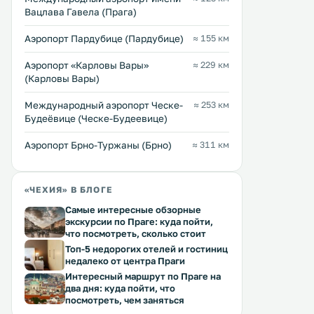
≈ 41 $
30 … 114 $
Вацлава Гавела (Прага)
Комплекс Golden Key Apartments
Уютный гостевой дом U M
расположен в историческом
оздоровительным спа-це
Аэропорт Пардубице (Пардубице)
≈ 155 км
центре города Либерец всего в
номерами с собственной
200 метрах от здания городской
комнатой и апартаментам
Аэропорт «Карловы Вары»
≈ 229 км
мэрии. В апартаментах с
собственной кухней и бе
(Карловы Вары)
собственной кухней
WiFi расположен в зелен
Перейти →
Перейти →
предоставляется бесплатный Wi-
районе, в 500 метрах от 
Международный аэропорт Ческе-
≈ 253 км
Fi. .
города Либерец. .
Будеёвице (Ческе-Будеевице)
Аэропорт Брно-Туржаны (Брно)
≈ 311 км
«ЧЕХИЯ» В БЛОГЕ
Самые интересные обзорные
экскурсии по Праге: куда пойти,
что посмотреть, сколько стоит
Топ-5 недорогих отелей и гостиниц
недалеко от центра Праги
Интересный маршрут по Праге на
два дня: куда пойти, что
посмотреть, чем заняться