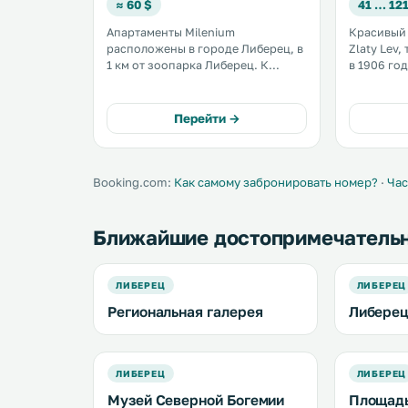
≈ 60 $
41 … 121
Апартаменты Milenium
Красивый 
расположены в городе Либерец, в
Zlaty Lev
1 км от зоопарка Либерец. К
в 1906 го
услугам гостей ресторан с
центре Ли
террасой и детский уголок. На
Богемии. К услугам гостей
всей территории отеля
бесплатны
Перейти →
предоставляется бесплатный Wi-
Fi. .
Booking.com:
Как самому забронировать номер?
·
Час
Ближайшие достопримечатель
ЛИБЕРЕЦ
ЛИБЕРЕЦ
Региональная галерея
Либерец
ЛИБЕРЕЦ
ЛИБЕРЕЦ
Музей Северной Богемии
Площад