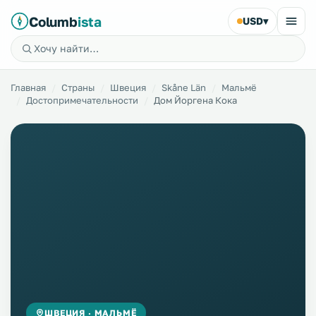
Columb
ista
USD
▾
Главная
Страны
Швеция
Skåne Län
Мальмё
Достопримечательности
Дом Йоргена Кока
ШВЕЦИЯ · МАЛЬМЁ