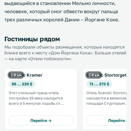
выдающийся в становлении Мельмо личности,
человеке, который смог обвести вокруг пальца
трех различных королей Дании – Йоргане Коке.
Гостиницы рядом
Мы подобрали объекты размещения, которые находятся
ближе всего к месту «Дом Йоргена Кока». Больше отелей
— на карте «Отели поблизости».
Scandic Kramer
Scandic Stortorget
0 км
0 км
85 … 220 $
71 … 273 $
Этот стильный гранд-отель
Отель Scandic Stortorge
постройки 19 века находится
находится в великолепн
всего в 5 минутах ходьбы от
площади Стурторьет, в 
центрального железнодорожного
ходьбы от центральног
вокзала Мальме. К услугам гостей
железнодорожного вок
бесплатный Wi-Fi, ресторан, бар, а
Мальмё. К услугам гостей вкусный
Перейти →
Перейти →
также бесплатная сауна и
завтрак «шведский стол
тренажерный зал. .
с бесплатным WiFi и ка