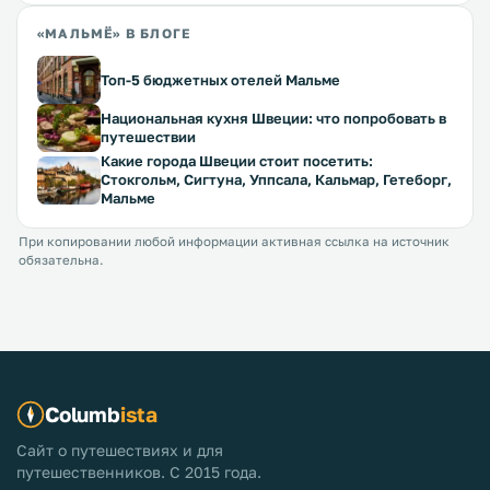
«МАЛЬМЁ» В БЛОГЕ
Топ-5 бюджетных отелей Мальме
Национальная кухня Швеции: что попробовать в
путешествии
Какие города Швеции стоит посетить:
Стокгольм, Сигтуна, Уппсала, Кальмар, Гетеборг,
Мальме
При копировании любой информации активная ссылка на источник
обязательна.
Columb
ista
Сайт о путешествиях и для
путешественников. С 2015 года.