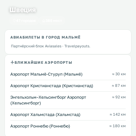
Швеция
47 городов
386 мест
АВИАБИЛЕТЫ В ГОРОД МАЛЬМЁ
Партнёрский блок Aviasales · Travelpayouts.
БЛИЖАЙШИЕ АЭРОПОРТЫ
Аэропорт Мальмё-Стуруп (Мальмё)
≈ 30 км
Аэропорт Кристианстада (Кристианстад)
≈ 87 км
Энгельхольм–Хельсингборг Аэропорт
≈ 92 км
(Хельсингборг)
Аэропорт Хальмстада (Хальмстад)
≈ 142 км
Аэропорт Роннебю (Роннебю)
≈ 180 км