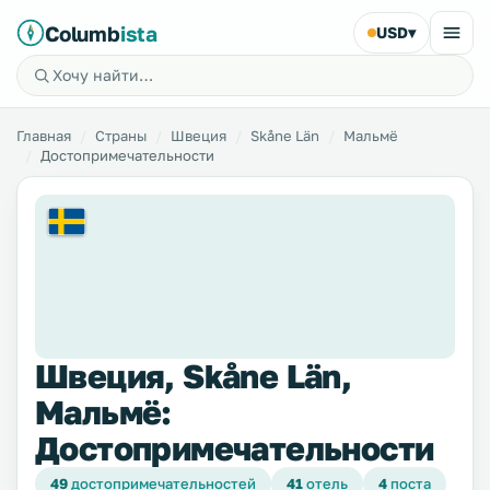
Columb
ista
USD
▾
Главная
Страны
Швеция
Skåne Län
Мальмё
Достопримечательности
Швеция, Skåne Län,
Мальмё:
Достопримечательности
49
достопримечательностей
41
отель
4
поста