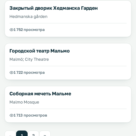
Закрытый дворик Хедманска Гарден
Hedmanska gården
1 752 просмотра
Городской театр Мальмо
Malmö; City Theatre
1 722 просмотра
Соборная мечеть Мальме
Malmo Mosque
1 713 просмотров
«
1
2
»