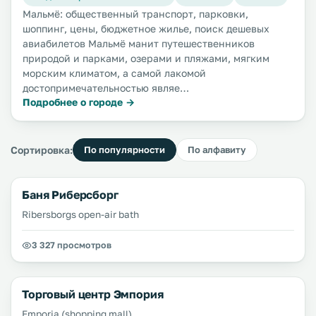
Мальмё: общественный транспорт, парковки,
шоппинг, цены, бюджетное жилье, поиск дешевых
авиабилетов Мальмё манит путешественников
природой и парками, озерами и пляжами, мягким
морским климатом, а самой лакомой
достопримечательностью являе…
Подробнее о городе →
Сортировка:
По популярности
По алфавиту
Баня Риберсборг
Ribersborgs open-air bath
3 327 просмотров
Торговый центр Эмпория
Emporia (shopping mall)