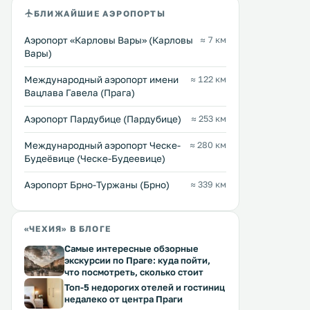
БЛИЖАЙШИЕ АЭРОПОРТЫ
Аэропорт «Карловы Вары» (Карловы
≈ 7 км
Вары)
Международный аэропорт имени
≈ 122 км
Вацлава Гавела (Прага)
Аэропорт Пардубице (Пардубице)
≈ 253 км
Международный аэропорт Ческе-
≈ 280 км
Будеёвице (Ческе-Будеевице)
Аэропорт Брно-Туржаны (Брно)
≈ 339 км
«ЧЕХИЯ» В БЛОГЕ
Самые интересные обзорные
экскурсии по Праге: куда пойти,
что посмотреть, сколько стоит
Топ-5 недорогих отелей и гостиниц
недалеко от центра Праги