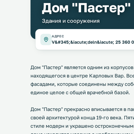
Дом "Пастер"
Здания и сооружения
АДРЕС
V&#345;&iacute;deln&iacute; 25 360 01
Дом "Пастер" является одним из корпусов 
находящегося в центре Карловых Вар. Все
фасадами, которые соединены между соб
единое целое с общей врачебной базой.
Дом "Пастер" прекрасно вписывается в п
своей архитектурой конца 19-го века. Пя
стиле модерн и украшено остроконечными