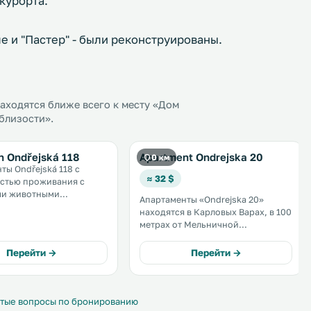
курорта.
ле и "Пастер" - были реконструированы.
аходятся ближе всего к месту «Дом
облизости».
n Ondřejská 118
Apartment Ondrejska 20
0 км
ты Ondřejská 118 с
≈ 32 $
стью проживания с
и животными
Апартаменты «Ondrejska 20»
ены в городе Карловы
находятся в Карловых Варах, в 100
00 метрах от Мельничной
метрах от Мельничной
 и в 200 метрах от
Коллонады. К услугам гостей
ннады. До горячих
бесплатный Wi-Fi. Кухня оснащена
Перейти →
Перейти →
в — 300 метров. .
духовкой, микроволновой печью,
тостером и чайником. Помимо
этого, установлен телевизор с
плоским экраном. .
тые вопросы по бронированию