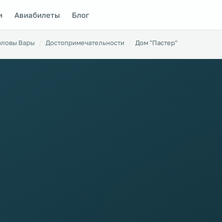
и
Авиабилеты
Блог
рловы Вары
Достопримечательности
Дом "Пастер"