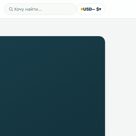
USD
— $
▾