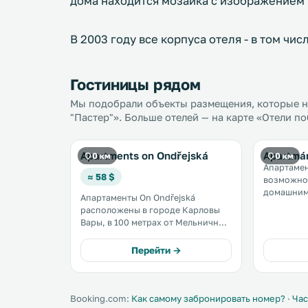
дома находится мозаика с изображением 
В 2003 году все корпуса отеля - в том чис
Гостиницы рядом
Мы подобрали объекты размещения, которые н
"Пастер"». Больше отелей — на карте «Отели п
Apartments on Ondřejská
Apartmá
0 км
0 км
Апартамен
≈ 58 $
возможно
домашним
Апартаменты On Ondřejská
располож
расположены в городе Карловы
Вары, в 1
Вары, в 100 метрах от Мельничной
колоннады
колоннады. Предоставляется
Рыночной коло
бесплатный Wi-Fi. Кухня
Перейти →
источнико
апартаментов оснащена
микроволновой печью,
холодильником, плитой и
чайником. .
Booking.com:
Как самому забронировать номер?
·
Час