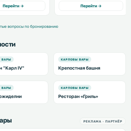
также в 100 метрах. Во
услугам гостей апартаменты с
Перейти →
Перейти →
ещениях подключен
собственной кухней, бесплатный
 Wi-Fi. .
WiFi доступен на всей территории
апартаментов. .
тые вопросы по бронированию
ности
 ВАРЫ
КАРЛОВЫ ВАРЫ
н "Kaрл IV"
Крепостная башня
 ВАРЫ
КАРЛОВЫ ВАРЫ
ржиделни
Ресторан «Гриль»
Вары
РЕКЛАМА · ПАРТНЁР