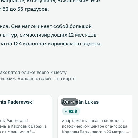
 Вацлава», «Либушин», «Скальный». Все
 53 до 65 градусов.
нса. Она напоминает собой большой
ульптур, символизирующих 12 месяцев
на на 124 колоннах коринфского ордера.
ходятся ближе всего к месту
ками». Больше отелей — на карте
nts Paderewski
Apartmán Lukas
0 км
≈ 52 $
ты Paderewski
Апартаменты Lucas находятся в
ны в Карловых Варах, в
историческом центре спа-города
х от Мельничной
Карловы Вары, всего в 20 метрах
ннада
от Мельничной колоннады. К