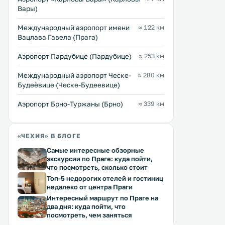
Apartment on Vridelni 137/57 boasts
Мельничной, так и от Ры
Вары)
Перейти →
Перейти →
views of the city and is 200 metres
колоннады. Во всех апартаментах
from Hot Spring. .
обустроены гостиная и о
Международный аэропорт имени
≈ 122 км
зоны. .
Вацлава Гавела (Прага)
Аэропорт Пардубице (Пардубице)
≈ 253 км
Международный аэропорт Ческе-
≈ 280 км
Будеёвице (Ческе-Будеевице)
Аэропорт Брно-Туржаны (Брно)
≈ 339 км
«ЧЕХИЯ» В БЛОГЕ
Самые интересные обзорные
экскурсии по Праге: куда пойти,
что посмотреть, сколько стоит
Топ-5 недорогих отелей и гостиниц
недалеко от центра Праги
Интересный маршрут по Праге на
два дня: куда пойти, что
посмотреть, чем заняться