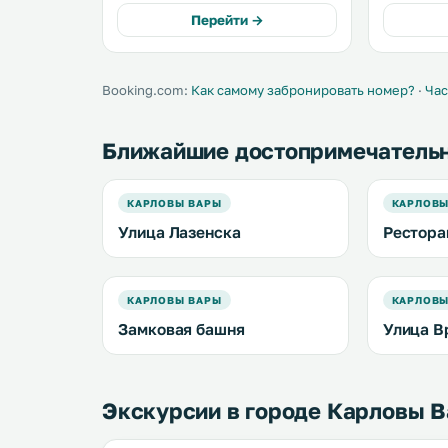
колоннады. В номерах
находится 
Перейти →
предоставляется бесплатный
всех пом
проводной доступ в Интернет и
бесплатный
бесплатный WiFi. .
Booking.com:
Как самому забронировать номер?
·
Час
Ближайшие достопримечатель
КАРЛОВЫ ВАРЫ
КАРЛОВЫ
Улица Лазенска
Рестора
КАРЛОВЫ ВАРЫ
КАРЛОВЫ
Замковая башня
Улица В
Экскурсии в городе Карловы 