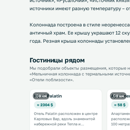
источник», «Русалочий», «Источник князя
источники имеют разную температуру – от
Колоннада построена в стиле неоренесса
античный храм. Ее крышу украшают 12 ск
года. Резная крыша колоннады установле
Гостиницы рядом
Мы подобрали объекты размещения, которые на
«Мельничная колоннада с термальными источни
«Отели поблизости».
Hotel Palatin
Apartme
0 км
0 км
≈ 2304 $
≈ 58 $
Отель Palatin расположен в центре
Апартамен
Карловых Вар, вдоль знаменитой
расположе
набережной реки Тепла и
100 метра
недалеко от Мельничной
колоннады. Рыночная коло