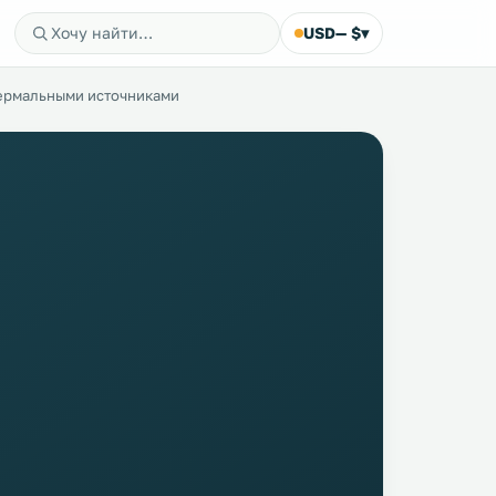
USD
— $
▾
термальными источниками