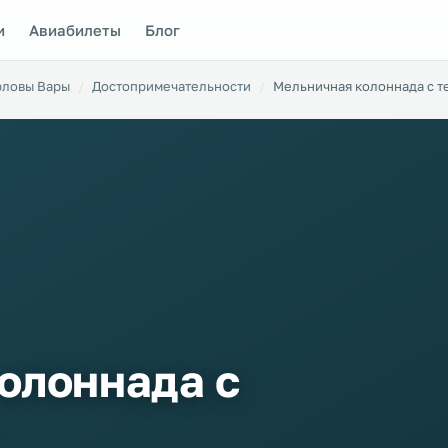
и
Авиабилеты
Блог
рловы Вары
Достопримечательности
Мельничная колоннада с 
олоннада с