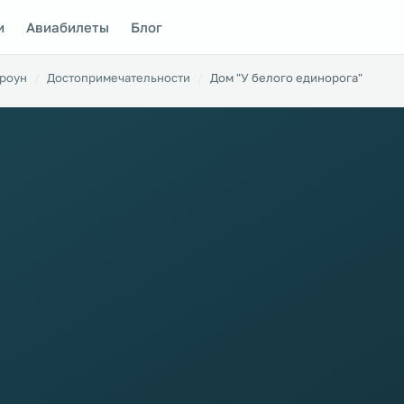
и
Авиабилеты
Блог
роун
Достопримечательности
Дом "У белого единорога"