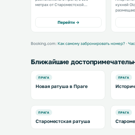
метрах от Староместской
кухней Ol
площади. Допускается
размещаю
размещение с домашними
здании, п
животными. К услугам гостей
располож
Перейти →
бесплатный Wi-Fi. Среди удобств
Старомес
апартаментов — телевизор и
Старой р
обеденная зона. .
курантами.
Booking.com:
Как самому забронировать номер?
·
Час
Ближайшие достопримечатель
ПРАГА
ПРАГА
Новая ратуша в Праге
Историч
ПРАГА
ПРАГА
Староместская ратуша
Староме