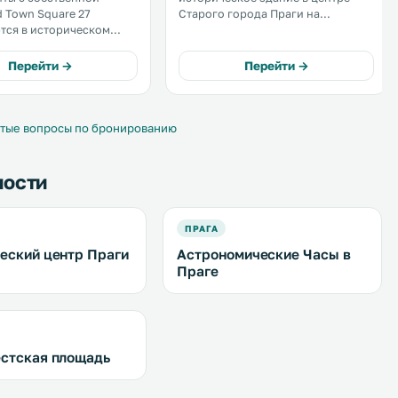
d Town Square 27
Старого города Праги на
тся в историческом
Староместской площади напротив
остроенном в 13 веке и
Пражских курантов. К услугам
енном на
гостей ресторан, кафе,
Перейти →
Перейти →
тской площади напротив
круглосуточная стойка
атуши с Пражскими
регистрации и бесплатный Wi-Fi. .
 .
тые вопросы по бронированию
ности
ПРАГА
еский центр Праги
Астрономические Часы в
Праге
стская площадь