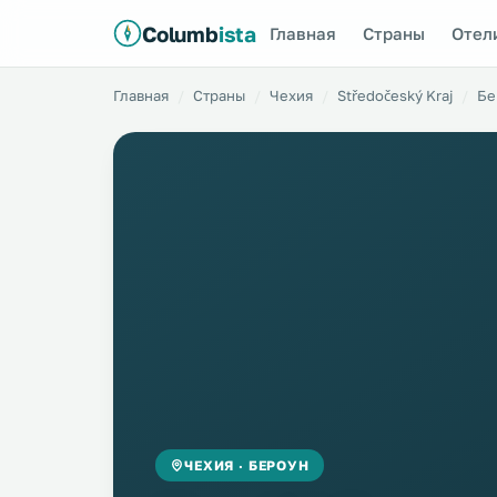
Columb
ista
Главная
Страны
Отел
Главная
Страны
Чехия
Středočeský Kraj
Бе
ЧЕХИЯ · БЕРОУН