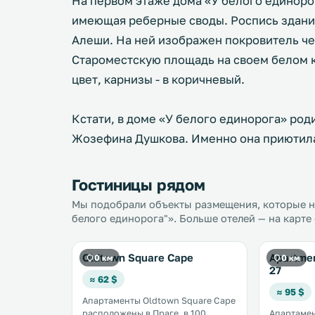
На первом этаже дома «У белого единоро
имеющая реберные своды. Роспись здани
Алеши. На ней изображен покровитель че
Староместскую площадь на своем белом 
цвет, карнизы - в коричневый.
Кстати, в доме «У белого единорога» род
Жозефина Душкова. Именно она приютила
Гостиницы рядом
Мы подобрали объекты размещения, которые на
белого единорога"». Больше отелей — на карте
Oldtown Square Cape
Apartme
0 км
0 км
27
≈ 62 $
≈ 95 $
Апартаменты Oldtown Square Cape
расположены в Праге, в 100
Апартамен