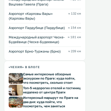
магазинами, ресторанами и кафе-
метрах от Староместской
Вацлава Гавела (Прага)
барами в Праге, на Староместской
площади. В апартаментах
площади, в 100 метрах от
возможно размещение с
Аэропорт «Карловы Вары»
≈ 132 км
Астрономических часов Орлой и в
домашними животными. К услугам
(Карловы Вары)
Перейти →
Перейти →
500 метрах от Карлова моста. К
гостей бесплатный Wi-Fi н
услугам гостей бесплатный Wi-Fi. .
территории. .
Аэропорт Пардубице (Пардубице)
≈ 154 км
Международный аэропорт Ческе-
≈ 181 км
Будеёвице (Ческе-Будеевице)
Аэропорт Брно-Туржаны (Брно)
≈ 239 км
«ЧЕХИЯ» В БЛОГЕ
Самые интересные обзорные
экскурсии по Праге: куда пойти,
что посмотреть, сколько стоит
Топ-5 недорогих отелей и гостиниц
недалеко от центра Праги
Интересный маршрут по Праге на
два дня: куда пойти, что
посмотреть, чем заняться