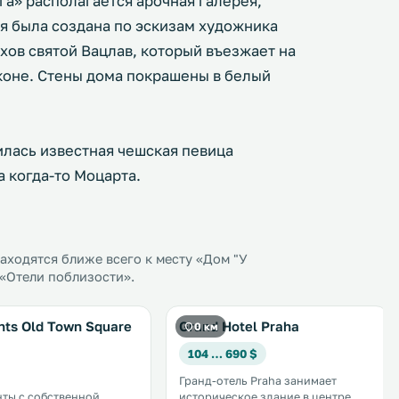
га» располагается арочная галерея,
я была создана по эскизам художника
хов святой Вацлав, который въезжает на
коне. Стены дома покрашены в белый
илась известная чешская певица
 когда-то Моцарта.
ходятся ближе всего к месту «Дом "У
 «Отели поблизости».
nts Old Town Square
Grand Hotel Praha
0 км
104 … 690 $
Гранд-отель Praha занимает
ты с собственной
историческое здание в центре