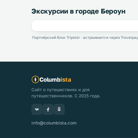
Экскурсии в городе Бероун
Партнёрский блок Tripster · встраивается через Travelpay
Columb
ista
Сайт о путешествиях и для
путешественников. С 2015 года.
info@columbista.com