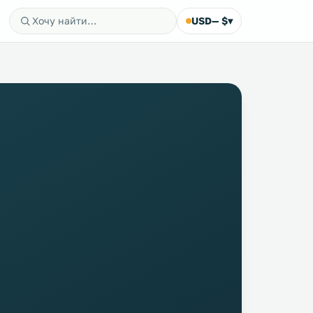
USD
— $
▾