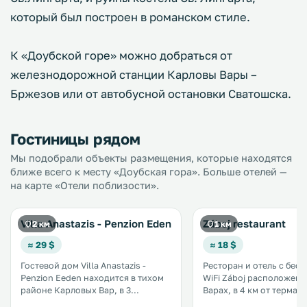
который был построен в романском стиле.
К «Доубской горе» можно добраться от
железнодорожной станции Карловы Вары –
Бржезов или от автобусной остановки Сватошска.
Гостиницы рядом
Мы подобрали объекты размещения, которые находятся
ближе всего к месту «Доубская гора». Больше отелей —
на карте «Отели поблизости».
Villa Anastazis - Penzion Eden
Záboj restaurant
2 км
1 км
≈ 29 $
≈ 18 $
Гостевой дом Villa Anastazis -
Ресторан и отель с бес
Penzion Eeden находится в тихом
WiFi Záboj расположен 
районе Карловых Вар, в 3
Варах, в 4 км от термал
автобусных остановках от центра
источников Мельнично