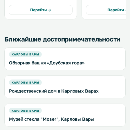
курортного городка. К услугам
колоннады и в 8 км от ц
гостей номера с ванной комнатой,
Анны. .
Перейти →
Перейти →
холодильником и телевизором с
плоским экраном. .
Ближайшие достопримечательности
КАРЛОВЫ ВАРЫ
Обзорная башня «Доубская гора»
КАРЛОВЫ ВАРЫ
Рождественский дом в Карловых Варах
КАРЛОВЫ ВАРЫ
Музей стекла "Moser", Карловы Вары