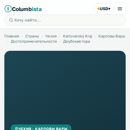
Columb
ista
USD
▾
Главная
Страны
Чехия
Karlovarský Kraj
Карловы Вары
Достопримечательности
Доубская гора
ЧЕХИЯ · КАРЛОВЫ ВАРЫ