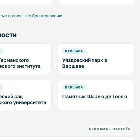
тые вопросы по бронированию
ности
А
ВАРШАВА
Германского
Уяздовский парк в
еского института
Варшаве
А
ВАРШАВА
еский сад
Памятник Шарлю де Голлю
кого университета
РЕКЛАМА · ПАРТНЁР