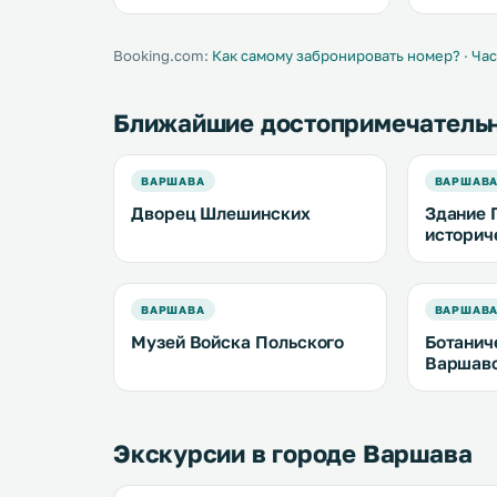
работает бесплатный Wi-Fi. .
Booking.com:
Как самому забронировать номер?
·
Час
Ближайшие достопримечатель
ВАРШАВА
ВАРШАВ
Дворец Шлешинских
Здание 
историч
ВАРШАВА
ВАРШАВ
Музей Войска Польского
Ботанич
Варшавс
Экскурсии в городе Варшава