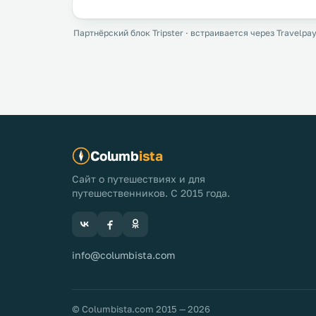
Партнёрский блок Tripster · встраивается через Travelpay
Columb
ista
Сайт о путешествиях и для
путешественников. С 2015 года.
info@columbista.com
© Columbista.com 2015 — 2026