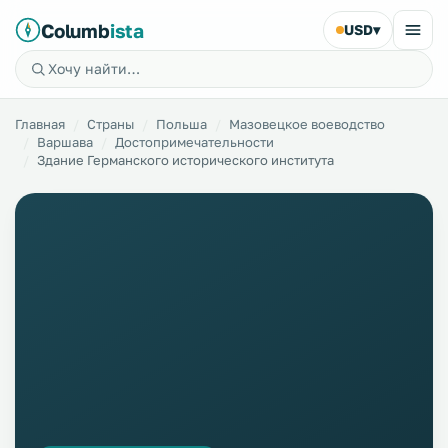
Columb
ista
USD
▾
Главная
Страны
Польша
Мазовецкое воеводство
Варшава
Достопримечательности
Здание Германского исторического института