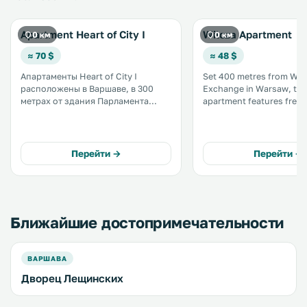
Apartment Heart of City I
Wilcza Apartment
0 км
0 км
≈ 70 $
≈ 48 $
Апартаменты Heart of City I
Set 400 metres from Wa
расположены в Варшаве, в 300
Exchange in Warsaw, thi
метрах от здания Парламента
apartment features free WiFi
Польши и 400 метрах от
unit is 400 metres from 
Варшавской фондовой биржи. До
of Poland. Private parking is
Уяздовского парка — 500 метров.
available on site. The kitchen
На всей территории действует
features a dishwasher. A flat-screen
Перейти →
Перейти →
бесплатный Wi-Fi. .
TV is featured. .
Ближайшие достопримечательности
ВАРШАВА
Дворец Лещинских