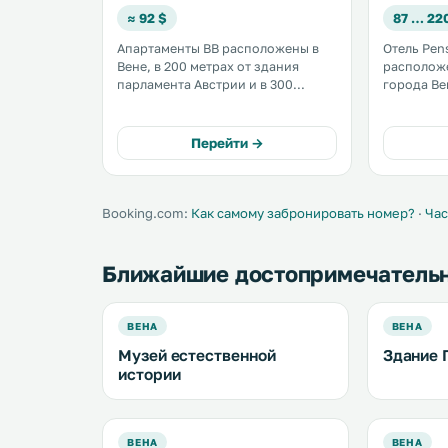
≈ 92 $
87 … 22
Апартаменты BB расположены в
Отель Pen
Вене, в 200 метрах от здания
расположе
парламента Австрии и в 300
города Ве
метрах от Венской ратуши. До
Фолькстеа
театра «Бургтеатр» 500 метров. К
Музейным кв
услугам гостей бесплатный Wi-Fi
предлагае
Перейти →
на всей территории. .
комфорта
стильной 
Booking.com:
Как самому забронировать номер?
·
Час
Ближайшие достопримечатель
ВЕНА
ВЕНА
Музей естественной
Здание 
истории
ВЕНА
ВЕНА