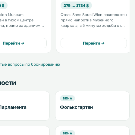
0 $
275 … 1734 $
sion Museum
Отель Sans Souci Wien расположен
н в тихом центре
прямо напротив Музейного
на, прямо за зданием
квартала, в 5 минутах ходьбы от
тра и рядом с
улицы Рингштрассе в центре Вены.
арталом. Гостям
К услугам гостей большой спа-
тся проживание в
центр Sans Souci с крытым
Перейти →
Перейти →
бельных номерах и
бассейном и бесплатный Wi-Fi. .
атмосфере. .
тые вопросы по бронированию
ности
ВЕНА
Парламента
Фольксгартен
ВЕНА