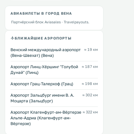
MuseumsQuartier
Rooms - Bartensteing
98 … 301 $
≈ 231 $
АВИАБИЛЕТЫ В ГОРОД ВЕНА
Отель 25hours Hotel beim
Апартаменты с кондицио
Партнёрский блок Aviasales · Travelpayouts.
MuseumsQuartier,
расположены в Вене, в 10
отремонтированный и
от Венской ратуши. Расстояние до
расширенный в 2013 году,
Бургтеатра составляет 30
БЛИЖАЙШИЕ АЭРОПОРТЫ
расположен в оживленном 7
Из окон открывается вид
Перейти →
Перейти →
районе Вены, в окружении
город. На всей территории
Венский международный аэропорт
≈ 19 км
многочисленных музеев. .
работает бесплатный Wi-Fi
(Вена-Швехат) (Вена)
Аэропорт Линц-Хёршинг "Голубой
≈ 187 км
Дунай" (Линц)
Аэропорт Грац-Талерхоф (Грац)
≈ 198 км
Аэропорт Зальцбург имени В. А.
≈ 302 км
Моцарта (Зальцбург)
Аэропорт Клагенфурт-ам-Вёртерзе
≈ 322 км
Альпе-Адриа (Клагенфурт-ам-
Вёртерзе)