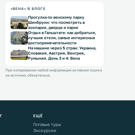
«ВЕНА» В БЛОГЕ
Прогулка по венскому парку
Шенбрунн: что посмотреть в
зоопарке, дворце и парке
Отдых в Гальштате: как добраться,
лучшие отели, самые интересные
достопримечательности
На машине через 5 стран: Украина,
Словакия, Австрия, Венгрия,
Румыния. День 3 и 4: Вена
При копировании любой информации активная ссылка
на источник обязательна.
Т
ЕЩЁ
Готовые туры
Экскурсии