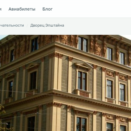
и
Авиабилеты
Блог
чательности
Дворец Эпштайна