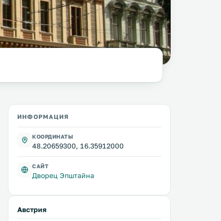
фото:
Gryffindor
@ wikimedia.org /
CC BY-SA 3.0
ИНФОРМАЦИЯ
КООРДИНАТЫ
48.20659300, 16.35912000
САЙТ
Дворец Эпштайна
Австрия