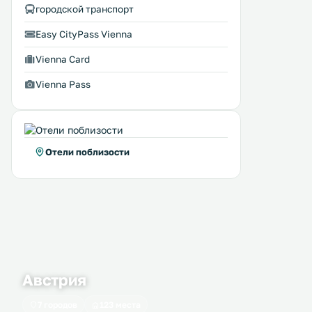
городской транспорт
Easy CityPass Vienna
Vienna Card
Vienna Pass
Отели поблизости
Австрия
25hours Hotel beim
Deluxe Apartment wit
0 км
0 км
7 городов
123 места