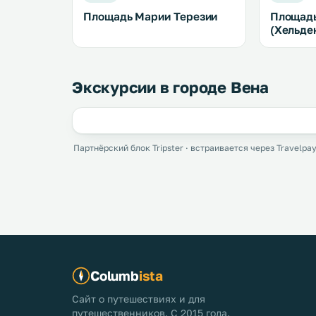
Площадь Марии Терезии
Площадь
(Хельде
Экскурсии в городе Вена
Партнёрский блок Tripster · встраивается через Travelpay
Columb
ista
Сайт о путешествиях и для
путешественников. С 2015 года.