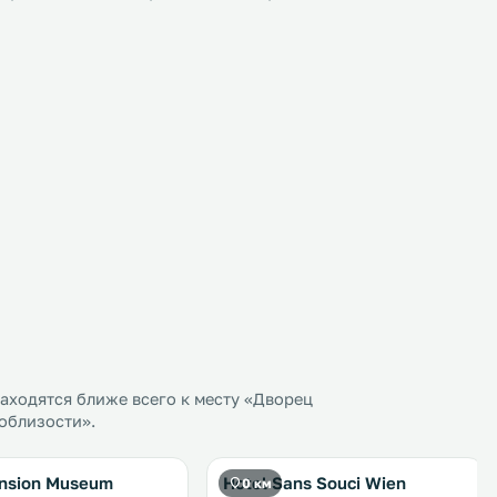
аходятся ближе всего к месту «Дворец
облизости».
ension Museum
Hotel Sans Souci Wien
0 км