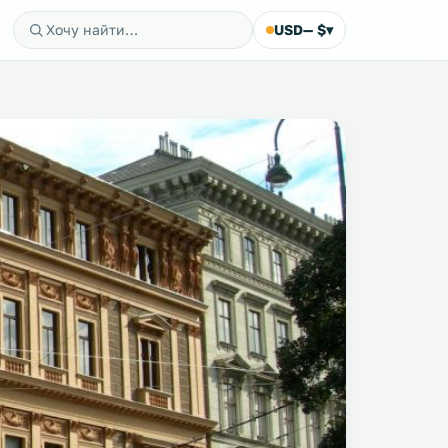
USD
— $
▾