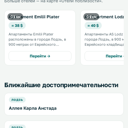
Больше отелей — на карте «Отели поблизости».
Apartament Emilii Plater
AS Apartment Lodz
1 км
1 км
≈ 38 $
≈ 40 $
Апартаменты Emilii Plater
Апартаменты AS Lodz на
расположены в городе Лодзь, в
городе Лодзь, в 900 ме
900 метрах от Еврейского
Еврейского кладбища и в
кладбища. До торгово-
торгового центра Manufa
развлекательного центра
услугам гостей бесплатн
Перейти →
Перейти →
Manufaktura — 2,3 км. В
распоряжение гостей
предоставляется бесплатный Wi-Fi
и частная парковка на
территории. .
Ближайшие достопримечательности
ЛОДЗЬ
Аллея Карла Анстада
ЛОДЗЬ