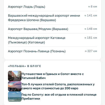
Аэропорт Лодзь (Лодзь)
≈ 8 км
Варшавский международный аэропорт имени
≈ 141 км
Фредерика Шопена (Варшава)
Аэропорт Варшава/Модлин (Варшава)
≈ 148 км
Международный аэропорт Катовице
≈ 181 км
(Пыжовице) (Катовице)
Аэропорт Познань-Лавица (Познань)
≈ 227 км
«ПОЛЬША» В БЛОГЕ
Путешествие в Гданьск и Сопот вместе с
Татьяной Бабич
Топ-5 лучших отелей Сопота, расположенных у
самого моря стоимостью до 200 евро
Гид по Сопоту: все об отдыхе в пляжной столице
Прибалтики