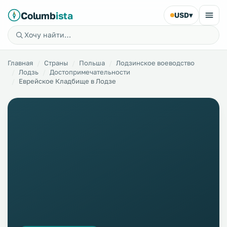
Columb
ista
USD
▾
Главная
Страны
Польша
Лодзинское воеводство
Лодзь
Достопримечательности
Еврейское Кладбище в Лодзе