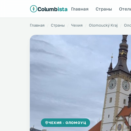
Columb
ista
Главная
Страны
Отел
Главная
Страны
Чехия
Olomoucký Kraj
Ол
ЧЕХИЯ · ОЛОМОУЦ