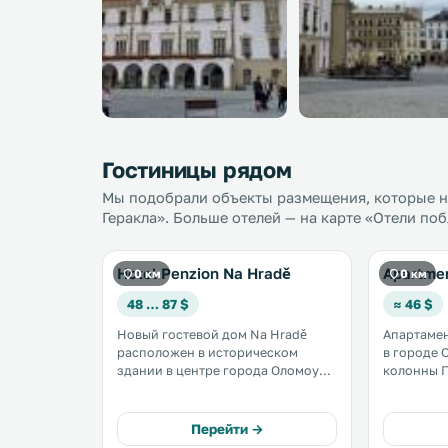
Гостиницы рядом
Мы подобрали объекты размещения, которые н
Геракла». Больше отелей — на карте «Отели поб
Hotel Penzion Na Hradě
Apartmen
0 км
0 км
48 … 87 $
≈ 46 $
Новый гостевой дом Na Hradě
Апартамен
расположен в историческом
в городе 
здании в центре города Оломоуц,
колонны П
в 100 метрах от Колонны
Подключен
Пресвятой Троицы. К услугам
Мини-кух
гостей номера с кондиционером и
оборудов
Перейти →
бесплатным доступом в Интернет.
печью и х