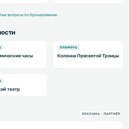
изысканные блюда. .
тые вопросы по бронированию
ности
Ц
ОЛОМОУЦ
мические часы
Колонна Пресвятой Троицы
Ц
ий театр
РЕКЛАМА · ПАРТНЁР