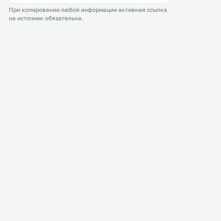
посудомоечной машиной
При копировании любой информации активная ссылка
духовкой и кофемашиной.
на источник обязательна.