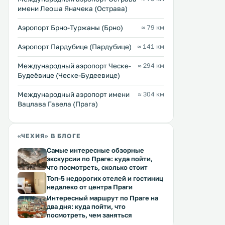
имени Леоша Яначека (Острава)
Аэропорт Брно-Туржаны (Брно)
≈ 79 км
Аэропорт Пардубице (Пардубице)
≈ 141 км
Международный аэропорт Ческе-
≈ 294 км
Будеёвице (Ческе-Будеевице)
Международный аэропорт имени
≈ 304 км
Вацлава Гавела (Прага)
«ЧЕХИЯ» В БЛОГЕ
Penzion Bellis
Apartment City Centre
0 км
0 км
Olomouc
Самые интересные обзорные
≈ 45 $
экскурсии по Праге: куда пойти,
≈ 92 $
что посмотреть, сколько стоит
Гостевой дом Penzion Bellis
находится в городе Оломоуц, в
Апартаменты City Centre
Топ-5 недорогих отелей и гостиниц
300 метрах от исторической части
расположены в городе Ол
недалеко от центра Праги
города и Верхней площади с
200 метрах от колонны С
Интересный маршрут по Праге на
колонной Святой Троицы, которая
Троицы и в 900 метрах от
два дня: куда пойти, что
входит в Список объектов
Оломоуц. Подключен бесплатный
посмотреть, чем заняться
Перейти →
Перейти →
Всемирного наследия ЮНЕСКО. .
Wi-Fi. В апартаментах есть кухня с