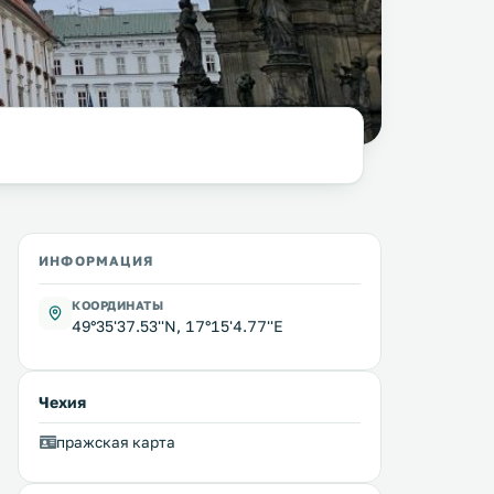
фото:
columbista.com
ИНФОРМАЦИЯ
КООРДИНАТЫ
49°35'37.53''N, 17°15'4.77''E
Чехия
пражская карта