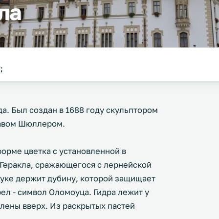
ла
;
а. Был создан в 1688 году скульптором
авом Шюллером.
форме цветка с установленной в
 Геракла, сражающегося с лернейской
 руке держит дубину, которой защищает
рел - символ Оломоуца. Гидра лежит у
млены вверх. Из раскрытых пастей