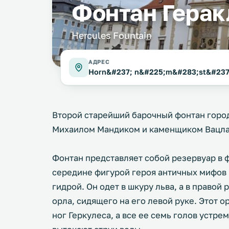
Фонтан Герак
Hercules Fountain
АДРЕС
Horn&#237; n&#225;m&#283;st&#237
Второй старейший барочный фонтан город
Михаилом Мандиком и каменщиком Вацл
Фонтан представляет собой резервуар в 
середине фигурой героя античных мифов
гидрой. Он одет в шкуру льва, а в правой
орла, сидящего на его левой руке. Этот о
ног Геркулеса, а все ее семь голов устре