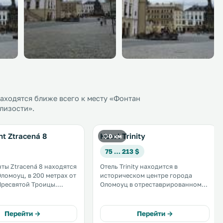
аходятся ближе всего к месту «Фонтан
лизости».
t Ztracená 8
Hotel Trinity
0 км
75 … 213 $
ты Ztracená 8 находятся
Отель Trinity находится в
Оломоуц, в 200 метрах от
историческом центре города
ресвятой Троицы.
Оломоуц в отреставрированном
 бесплатный Wi-Fi.
старинном доме горожанина 13
ня апартаментов
века. Отель располагает
ана микроволновой
стильными новыми номерами и
Перейти →
Перейти →
олодильником. .
рестораном, где подают