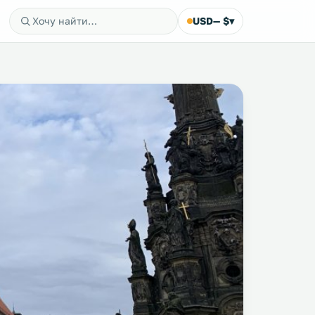
USD
— $
▾