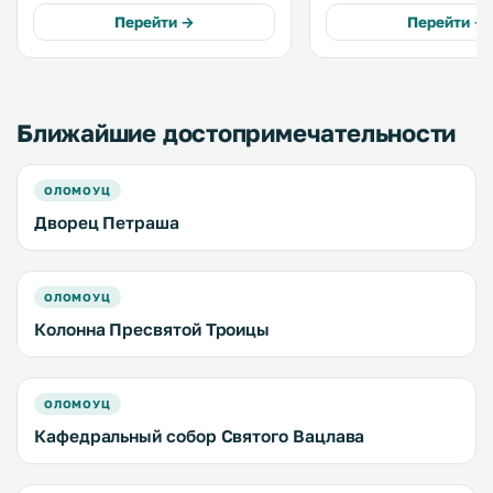
стильными новыми номерами и
Оломоуц. Подключен бесплатный
Перейти →
Перейти →
рестораном, где подают
Wi-Fi. В апартаментах есть кухня с
изысканные блюда. .
посудомоечной машино
духовкой и кофемашино
Ближайшие достопримечательности
ОЛОМОУЦ
Дворец Петраша
ОЛОМОУЦ
Колонна Пресвятой Троицы
ОЛОМОУЦ
Кафедральный собор Святого Вацлава