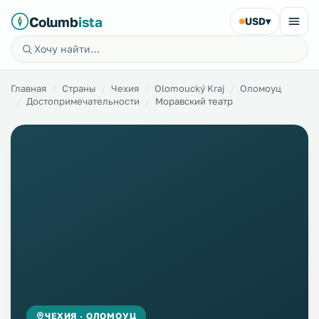
Columb
ista
USD
▾
Главная
Страны
Чехия
Olomoucký Kraj
Оломоуц
Достопримечательности
Моравский театр
ЧЕХИЯ · ОЛОМОУЦ