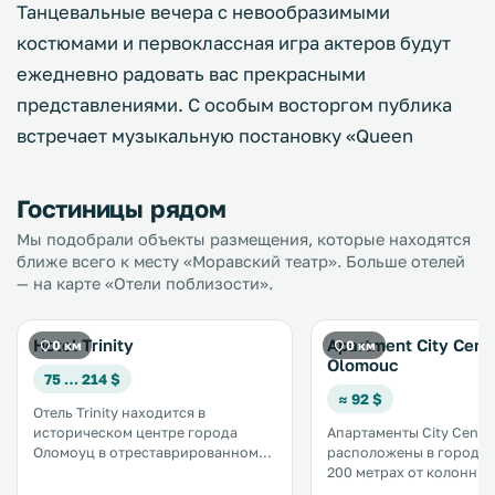
Танцевальные вечера с невообразимыми
костюмами и первоклассная игра актеров будут
ежедневно радовать вас прекрасными
представлениями. С особым восторгом публика
встречает музыкальную постановку «Queen
Гостиницы рядом
Мы подобрали объекты размещения, которые находятся
ближе всего к месту «Моравский театр». Больше отелей
— на карте «Отели поблизости».
Hotel Trinity
Apartment City Cent
0 км
0 км
Olomouc
75 … 214 $
≈ 92 $
Отель Trinity находится в
историческом центре города
Апартаменты City Centr
Оломоуц в отреставрированном
расположены в городе 
старинном доме горожанина 13
200 метрах от колонны 
века. Отель располагает
Троицы и в 900 метрах 