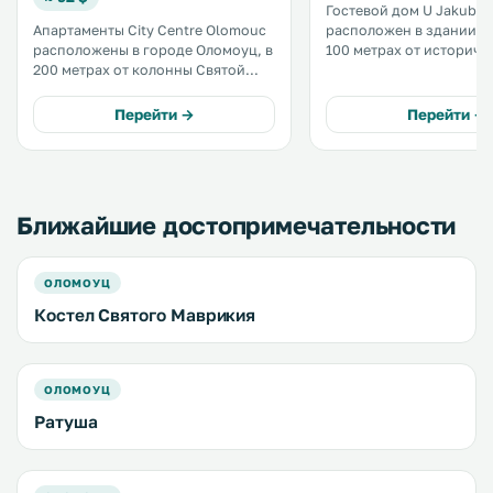
Гостевой дом U Jakuba
Апартаменты City Centre Olomouc
расположен в здании 15-
расположены в городе Оломоуц, в
100 метрах от историче
200 метрах от колонны Святой
центра города Оломоуц. К ваш
Троицы и в 900 метрах от замка
услугам бесплатный Wi-F
Оломоуц. Подключен бесплатный
терраса с зоной отдыха. Отел
Перейти →
Перейти →
Wi-Fi. В апартаментах есть кухня с
располагает номерами 
посудомоечной машиной,
номерами-студио. .
духовкой и кофемашиной. .
Ближайшие достопримечательности
ОЛОМОУЦ
Костел Святого Маврикия
ОЛОМОУЦ
Ратуша