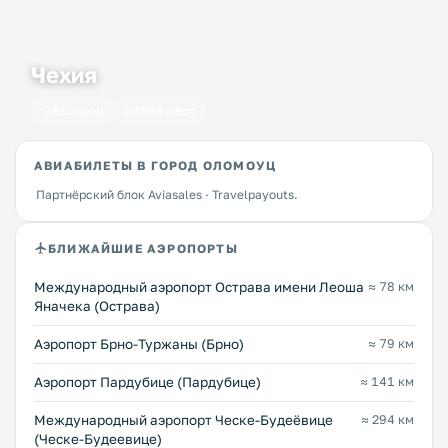
Чехия
61 город
1546 мест
АВИАБИЛЕТЫ В ГОРОД ОЛОМОУЦ
Партнёрский блок Aviasales · Travelpayouts.
БЛИЖАЙШИЕ АЭРОПОРТЫ
Международный аэропорт Острава имени Леоша
≈ 78 км
Яначека (Острава)
Аэропорт Брно-Туржаны (Брно)
≈ 79 км
Аэропорт Пардубице (Пардубице)
≈ 141 км
Международный аэропорт Ческе-Будеёвице
≈ 294 км
(Ческе-Будеевице)