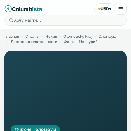
Columb
ista
USD
▾
Главная
Страны
Чехия
Olomoucký Kraj
Оломоуц
Достопримечательности
Фонтан Меркурий
ЧЕХИЯ · ОЛОМОУЦ