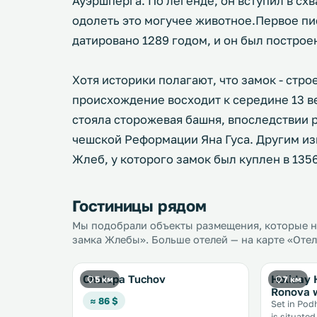
Ауэршперга. По легенде, он вступил в сх
одолеть это могучее животное.Первое п
датировано 1289 годом, и он был постро
Хотя историки полагают, что замок - стро
происхождение восходит к середине 13 в
стояла сторожевая башня, впоследствии
чешской Реформации Яна Гуса. Другим и
Жлеб, у которого замок был куплен в 135
Гостиницы рядом
Мы подобрали объекты размещения, которые н
замка Жлебы». Больше отелей — на карте «Отел
Chalupa Tuchov
Holiday
5 км
7 км
Ronova w
≈ 86 $
Set in Pod
is situate