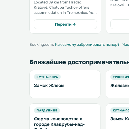
Located 39 km from Hradec
Králové. The unit is 21 km from
Králové, Chalupa Tuchov offers
Pardubice. A microwave and
accommodation in Třemošnice. You
refrigerat
can relax by the seasonal outdoor
kitchen. A TV is featured. There is a
pool in the garden in fair weather.
Перейти →
private ba
Free private parking is available on
site. .
Booking.com:
Как самому забронировать номер?
·
Час
Ближайшие достопримечатель
КУТНА-ГОРА
ТРШЕБИ
Замок Жлебы
Железн
ПАРДУБИЦЕ
КУТНА-Г
Ферма коневодства в
Замок К
городе Кладрубы-над-