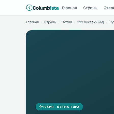
Columb
ista
Главная
Страны
Отел
Главная
Страны
Чехия
Středočeský Kraj
Ку
ЧЕХИЯ · КУТНА-ГОРА