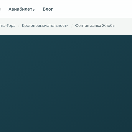
и
Авиабилеты
Блог
тна-Гора
Достопримечательности
Фонтан замка Жлебы