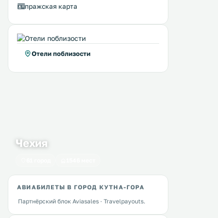
пражская карта
Отели поблизости
Чехия
61 город
1546 мест
АВИАБИЛЕТЫ В ГОРОД КУТНА-ГОРА
Penzion Aviatik
Penzion Česká Korun
7 км
7 км
Партнёрский блок Aviasales · Travelpayouts.
≈ 30 $
27 … 47 $