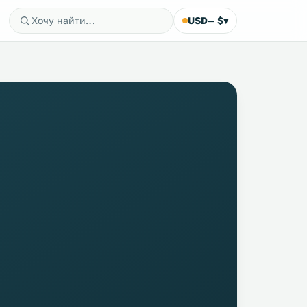
USD
— $
▾