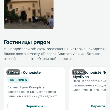
Гостиницы рядом
Мы подобрали объекты размещения, которые находятся
ближе всего к месту «Галерея Святого Иржи». Больше
отелей — на карте «Отели поблизости».
Pension Konopiste
Hotel Konopiště Nov
0 км
0 км
Myslivna
44 … 120 $
Отель Konopiště Nová M
расположен в городе Б
Гостевой дом Konopiste
Среднечешского края. К услугам
расположен в 1,5 км от поселка
гостей терраса для зага
Бенешов и в 40 минутах езды от
бесплатная частная пар
Праги. К услугам гостей номера с
благоустроена детская 
современной собственной ванной
Перейти →
Перейти →
площадка. При отеле работает
комнатой и бесплатный Wi-Fi. .