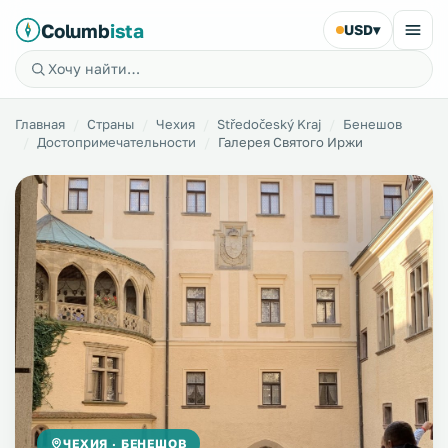
Columb
ista
USD
▾
Главная
Страны
Чехия
Středočeský Kraj
Бенешов
Достопримечательности
Галерея Святого Иржи
ЧЕХИЯ · БЕНЕШОВ