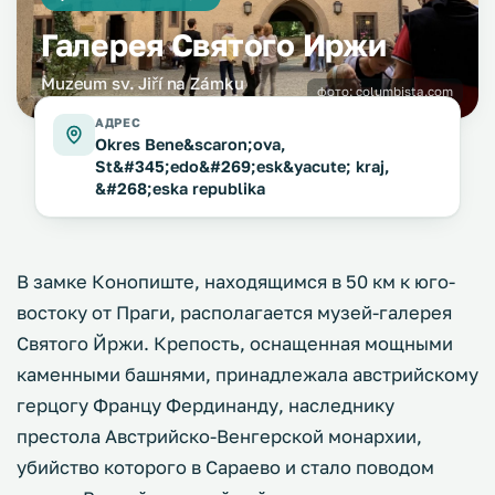
Галерея Святого Иржи
Muzeum sv. Jiří na Zámku
фото:
columbista.com
АДРЕС
Okres Bene&scaron;ova,
St&#345;edo&#269;esk&yacute; kraj,
&#268;eska republika
В замке Конопиште, находящимся в 50 км к юго-
востоку от Праги, располагается музей-галерея
Святого Йржи. Крепость, оснащенная мощными
каменными башнями, принадлежала австрийскому
герцогу Францу Фердинанду, наследнику
престола Австрийско-Венгерской монархии,
убийство которого в Сараево и стало поводом