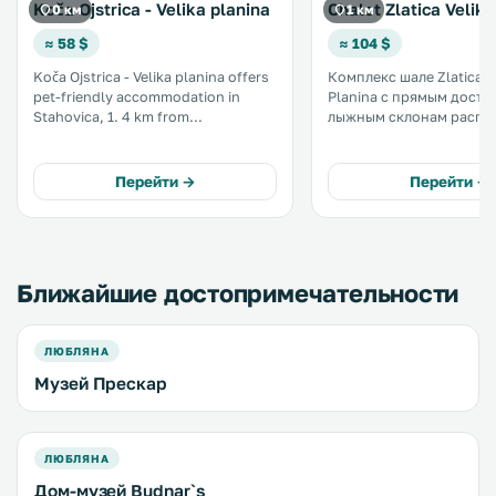
Koča Ojstrica - Velika planina
Chalet Zlatica Velik
0 км
1 км
≈ 58 $
≈ 104 $
Koča Ojstrica - Velika planina offers
Комплекс шале Zlatica V
pet-friendly accommodation in
Planina с прямым досту
Stahovica, 1. 4 km from
лыжным склонам распо
Dvosedežnica. Guests benefit from
деревне Стаховица рег
patio. Free WiFi is provided
Осреднесловенска, в 1,1
throughout the property. There is a
парнокресельного подъе
Перейти →
Перейти →
seating area and a kitchen. .
распоряжении гостей 
для хранения лыж. .
Ближайшие достопримечательности
ЛЮБЛЯНА
Музей Прескар
ЛЮБЛЯНА
Дом-музей Budnar`s