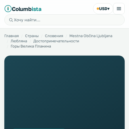
Columb
ista
USD
▾
Главная
Страны
Словения
Mestna Občina Ljubljana
Любляна
Достопримечательности
Горы Велика Планина