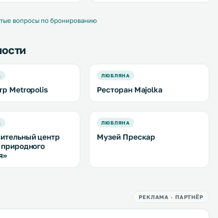
. Окна всех
доступен бесплатный Wi-Fi. Кухня
ыходят на тихий задний
апартаментов укомплектована
холодильником, плитой и
тые вопросы по бронированию
чайником. .
ности
А
ЛЮБЛЯНА
тр Metropolis
Ресторан Majolka
А
ЛЮБЛЯНА
ительный центр
Музей Прескар
 природного
я»
РЕКЛАМА · ПАРТНЁР