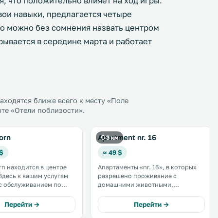
я, что положительно влияет на ход игры.
вои навыки, предлагается четыре
то можно без сомнения назвать центром
ывается в середине марта и работает
ходятся ближе всего к месту «Поле
рте «Отели поблизости».
orn
Apartment nr. 16
3 км
 $
≈ 49 $
rn находится в центре
Апартаменты «nr. 16», в которых
разрешено проживание с
с обслуживанием по
домашними животными,
р, выходящие на террасу
находятся в городе Камник, в 21
тельном внутреннем
км от Любляны. На всей
Перейти →
Перейти →
территории апартаментов