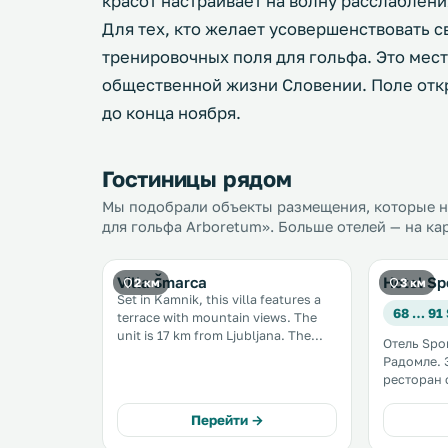
красот настраивает на волну расслаблени
Для тех, кто желает усовершенствовать с
тренировочных поля для гольфа. Это мес
общественной жизни Словении. Поле откр
до конца ноября.
Гостиницы рядом
Мы подобрали объекты размещения, которые на
для гольфа Arboretum». Больше отелей — на ка
Villa Šmarca
Hotel Sp
2 км
3 км
Set in Kamnik, this villa features a
68 … 91
terrace with mountain views. The
unit is 17 km from Ljubljana. The
Отель Spo
unit is fitted with a kitchen. Towels
Радомле. Здесь к вашим услугам
and bed linen are featured at Villa
ресторан 
Šmarca. Other facilities at Villa
меню и ба
Šmarca include a barbecue. .
в очарова
Перейти →
дворе. В номерах предоставляется