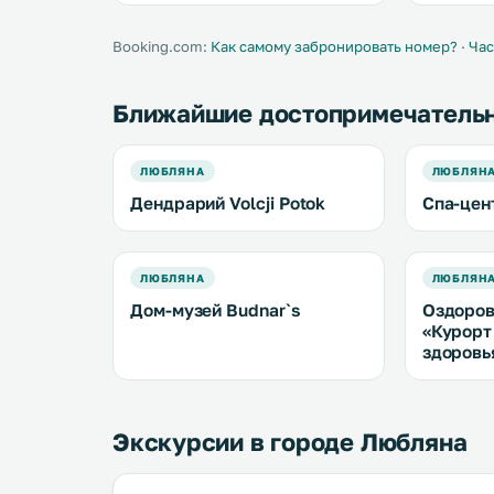
бесплатный WiFi
номеров в
двор. .
Booking.com:
Как самому забронировать номер?
·
Час
Ближайшие достопримечатель
ЛЮБЛЯНА
ЛЮБЛЯН
Дендрарий Volcji Potok
Спа-цен
ЛЮБЛЯНА
ЛЮБЛЯН
Дом-музей Budnar`s
Оздоров
«Курорт
здоровь
Экскурсии в городе Любляна