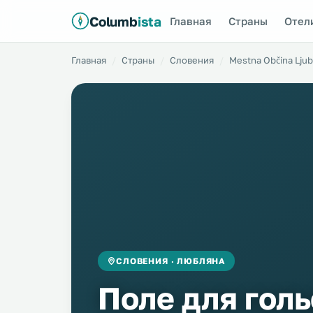
Columb
ista
Главная
Страны
Отел
Главная
Страны
Словения
Mestna Občina Ljub
СЛОВЕНИЯ · ЛЮБЛЯНА
Поле для гол