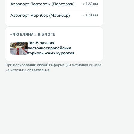
WiFi. .
Аэропорт Порторож (Порторож)
≈ 122 км
Аэропорт Марибор (Марибор)
≈ 124 км
«ЛЮБЛЯНА» В БЛОГЕ
Топ-5 лучших
восточноевропейских
горнолыжных курортов
При копировании любой информации активная ссылка
на источник обязательна.