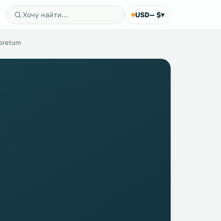
USD
— $
▾
oretum