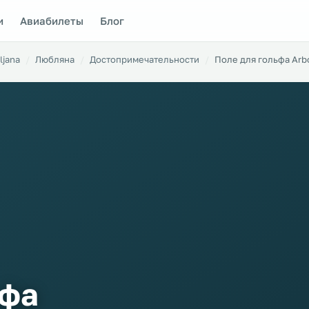
и
Авиабилеты
Блог
ljana
Любляна
Достопримечательности
Поле для гольфа Arb
ьфа