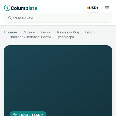
Columb
ista
USD
▾
Главная
Страны
Чехия
Jihočeský Kraj
Табор
Достопримечательности
Гусов парк
ЧЕХИЯ · ТАБОР