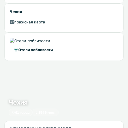
Чехия
пражская карта
Отели поблизости
Чехия
61 город
1546 мест