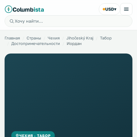
Columb
ista
USD
▾
Главная
Страны
Чехия
Jihočeský Kraj
Табор
Достопримечательности
Иордан
ЧЕХИЯ · ТАБОР