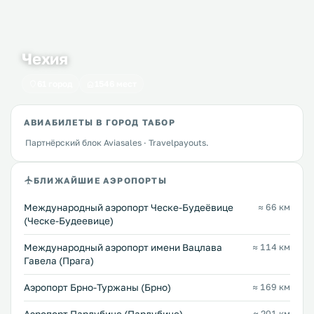
Чехия
61 город
1546 мест
АВИАБИЛЕТЫ В ГОРОД ТАБОР
Партнёрский блок Aviasales · Travelpayouts.
БЛИЖАЙШИЕ АЭРОПОРТЫ
Международный аэропорт Ческе-Будеёвице
≈ 66 км
(Ческе-Будеевице)
Международный аэропорт имени Вацлава
≈ 114 км
Гавела (Прага)
Аэропорт Брно-Туржаны (Брно)
≈ 169 км
≈ 201 км