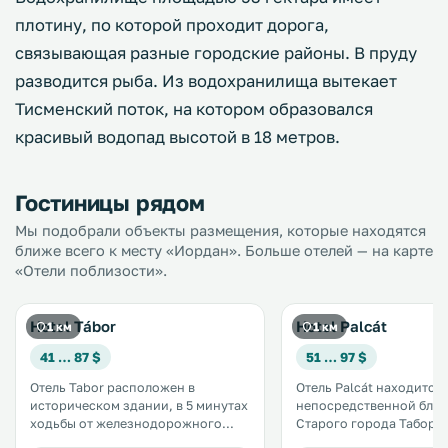
плотину, по которой проходит дорога,
связывающая разные городские районы. В пруду
разводится рыба. Из водохранилища вытекает
Тисменский поток, на котором образовался
красивый водопад высотой в 18 метров.
Гостиницы рядом
Мы подобрали объекты размещения, которые находятся
ближе всего к месту «Иордан». Больше отелей — на карте
«Отели поблизости».
Hotel Tábor
Hotel Palcát
1 км
1 км
41 … 87 $
51 … 97 $
Отель Tabor расположен в
Отель Palcát находится 
историческом здании, в 5 минутах
непосредственной близ
ходьбы от железнодорожного
Старого города Табора,
вокзала Табор и в 10 минутах
полпути между Линцем 