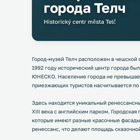
города Телч
Historický centr města Telč
Город-музей Телч расположен в чешской 
1992 году исторический центр города бы
ЮНЕСКО. Население города не превышает 
приезжающих туристов насчитывается по д
Здесь находится уникальный ренессансны
XIII века с английским парком. Городска
которые имеют разные красочные фасады
ренессанс, что делают площадь сказочно