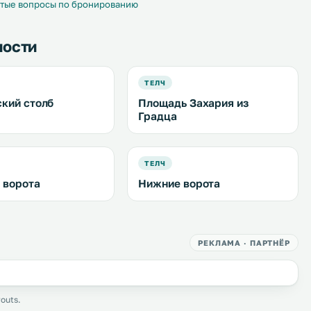
Wi-Fi. .
тые вопросы по бронированию
ности
ТЕЛЧ
кий столб
Площадь Захария из
Градца
ТЕЛЧ
 ворота
Нижние ворота
РЕКЛАМА · ПАРТНЁР
outs.