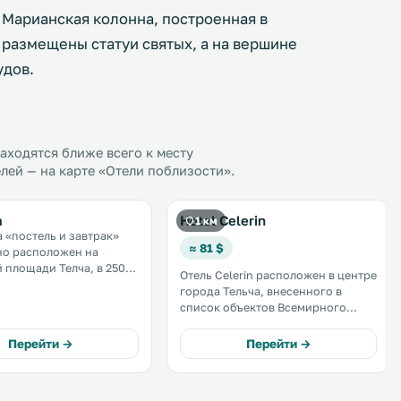
 Марианская колонна, построенная в
ы размещены статуи святых, а на вершине
удов.
ходятся ближе всего к месту
лей — на карте «Отели поблизости».
a
Hotel Celerin
1 км
а «постель и завтрак»
≈ 81 $
но расположен на
 площади Телча, в 250
Отель Celerin расположен в центре
Телчского замка. К
города Тельча, внесенного в
остей номера,
список объектов Всемирного
 Wi-Fi и беседка с
наследия ЮНЕСКО, рядом с
главной площадью. К услугам
Перейти →
Перейти →
гостей номера с телевизорами и
мини-баром. На всей территории
отеля предлагается бесплатный