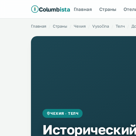
Columb
ista
Главная
Страны
Отел
Главная
Страны
Чехия
Vysočina
Телч
Д
ЧЕХИЯ · ТЕЛЧ
Исторический