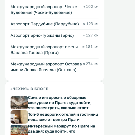
Международный аэропорт Ческе-
≈ 102 км
Будеёвице (Ческе-Будеевице)
Аэропорт Пардубице (Пардубице)
≈ 123 км
Аэропорт Брно-Туржаны (Брно)
≈ 127 км
Международный аэропорт имени
≈ 181 км
Вацлава Гавела (Прага)
Международный аэропорт Острава
≈ 274 км
имени Леоша Яначека (Острава)
«ЧЕХИЯ» В БЛОГЕ
Самые интересные обзорные
экскурсии по Праге: куда пойти,
что посмотреть, сколько стоит
Топ-5 недорогих отелей и гостиниц
недалеко от центра Праги
Интересный маршрут по Праге на
два дня: куда пойти, что