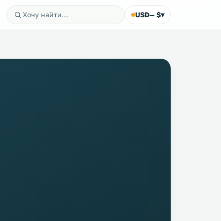
USD
— $
▾