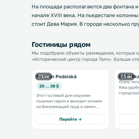
На площади располагаются два фонтана и
начале XVIII века. На пьедестале колонн
стоит Дева Мария. В городе несколько пр
Гостиницы рядом
Мы подобрали объекты размещения, которые на
«Исторический центр города Телч». Больше оте
Penzion Podolská
B&B Nik
1 км
1 км
Отель тип
20 … 38 $
Nika удоб
городской
Этот гостевой дом окружен
метрах от 
пышным садом и выходит окнами
услугам г
на близлежащий пруд и замок
бесплатный
Тельча, объект Всемирного
камином. В отеле сервируется
наследия ЮНЕСКО. К услугам
Перейти →
завтрак. .
гостей номера с ванной комнатой,
телевизором, мини-кухней и
бесплатным Wi-Fi. .