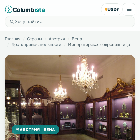
Columb
ista
USD
▾
Главная
Страны
Австрия
Вена
Достопримечательности
Императорская сокровищница
АВСТРИЯ · ВЕНА