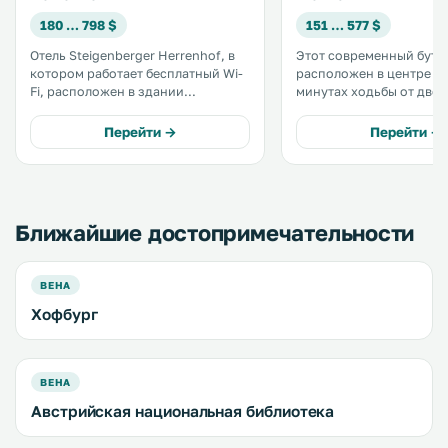
180 … 798 $
151 … 577 $
Отель Steigenberger Herrenhof, в
Этот современный бути
котором работает бесплатный Wi-
расположен в центре Ве
Fi, расположен в здании
минутах ходьбы от дво
постройки 1913 года в
Хофбург и торговой ул
центральной части первого
Кольмаркт. На всей территории
Перейти →
Перейти →
района Вены, рядом с
отеля к услугам гостей
императорским дворцом Хофбург.
Wi-Fi. .
.
Ближайшие достопримечательности
ВЕНА
Хофбург
ВЕНА
Австрийская национальная библиотека