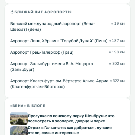
БЛИЖАЙШИЕ АЭРОПОРТЫ
Венский международный аэропорт (Вена-
≈ 19 км
Швехат) (Вена)
Аэропорт Линц-Хёршинг "Голубой Дунай" (Линц)
≈ 187 км
Аэропорт Грац-Талерхоф (Грац)
≈ 198 км
Аэропорт Зальцбург имени В. А. Моцарта
≈ 302 км
(Зальцбург)
Аэропорт Клагенфурт-ам-Вёртерзе Альпе-Адриа
≈ 322 км
(Клагенфурт-ам-Вёртерзе)
«ВЕНА» В БЛОГЕ
Прогулка по венскому парку Шенбрунн: что
посмотреть в зоопарке, дворце и парке
Отдых в Гальштате: как добраться, лучшие
отели, самые интересные