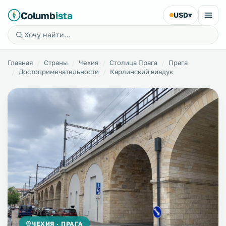
Columb
ista
USD
▾
Главная
Страны
Чехия
Столица Прага
Прага
Достопримечательности
Карлинский виадук
ЧЕХИЯ · ПРАГА