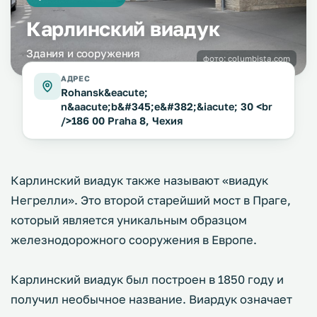
Карлинский виадук
Здания и сооружения
фото:
columbista.com
АДРЕС
Rohansk&eacute;
n&aacute;b&#345;e&#382;&iacute; 30 <br
/>186 00 Praha 8, Чехия
Карлинский виадук также называют «виадук
Негрелли». Это второй старейший мост в Праге,
который является уникальным образцом
железнодорожного сооружения в Европе.
Карлинский виадук был построен в 1850 году и
получил необычное название. Виардук означает