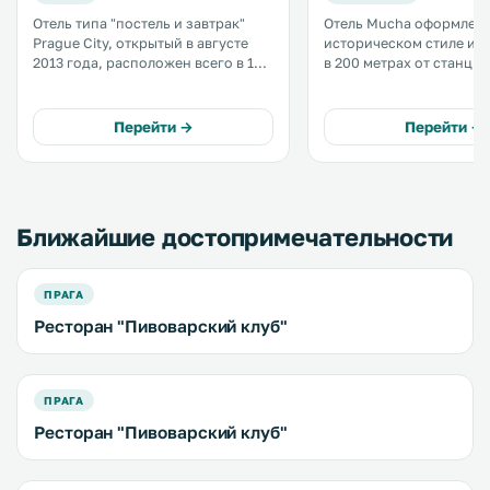
Отель типа "постель и завтрак"
Отель Mucha оформлен 
Prague City, открытый в августе
историческом стиле и 
2013 года, расположен всего в 100
в 200 метрах от станци
метрах от реки Влтавы и в 250
Florenc, откуда можно 
метрах от трамвайной остановки и
добраться до центра Пра
станции метро Florenc. До
услугам гостей просто
Перейти →
Перейти →
Старого города Праги и Карлова
номера с бесплатным 
моста 3 км. .
доступом в Интернет и
принадлежностями для 
.
Ближайшие достопримечательности
ПРАГА
Ресторан "Пивоварский клуб"
ПРАГА
Ресторан "Пивоварский клуб"