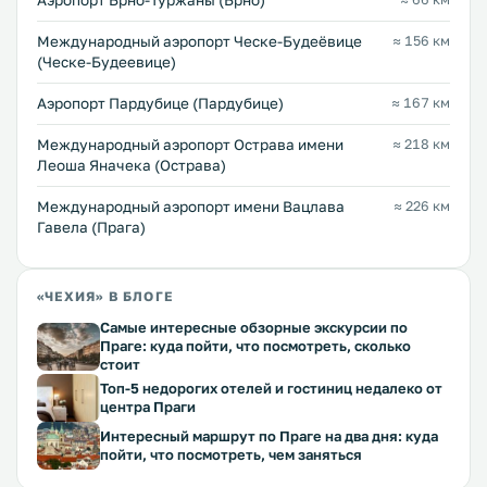
Аэропорт Брно-Туржаны (Брно)
Международный аэропорт Ческе-Будеёвице
≈ 156 км
(Ческе-Будеевице)
Аэропорт Пардубице (Пардубице)
≈ 167 км
Международный аэропорт Острава имени
≈ 218 км
Леоша Яначека (Острава)
Международный аэропорт имени Вацлава
≈ 226 км
Гавела (Прага)
«ЧЕХИЯ» В БЛОГЕ
Самые интересные обзорные экскурсии по
Праге: куда пойти, что посмотреть, сколько
стоит
Топ-5 недорогих отелей и гостиниц недалеко от
центра Праги
Интересный маршрут по Праге на два дня: куда
пойти, что посмотреть, чем заняться