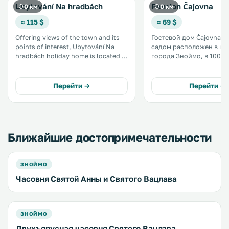
Ubytování Na hradbách
Penzion Čajovna
0 км
0 км
≈ 115 $
≈ 69 $
Offering views of the town and its
Гостевой дом Čajovna с
points of interest, Ubytování Na
садом расположен в це
hradbách holiday home is located in
города Зноймо, в 100 м
the historical centre of Znojmo,
замка и ротонды Свято
next to the castle and the Saint
Катерины. На территории
Nicholas Church. Free WiFi is
предоставляется беспла
Перейти →
Перейти →
available. .
В 80 метрах находится
погреб. .
Ближайшие достопримечательности
ЗНОЙМО
Часовня Святой Анны и Святого Вацлава
ЗНОЙМО
Двухъярусная часовня Святого Вацлава