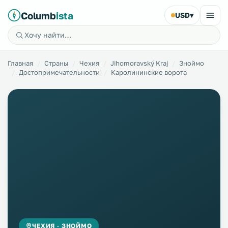
Columb
ista
USD
▾
Главная
Страны
Чехия
Jihomoravský Kraj
Зноймо
Достопримечательности
Каролининские ворота
ЧЕХИЯ · ЗНОЙМО