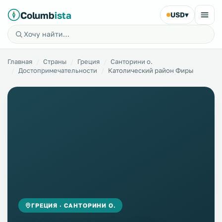
Columb
ista
USD
▾
Главная
Страны
Греция
Санторини о.
Достопримечательности
Католический район Фиры
ГРЕЦИЯ · САНТОРИНИ О.