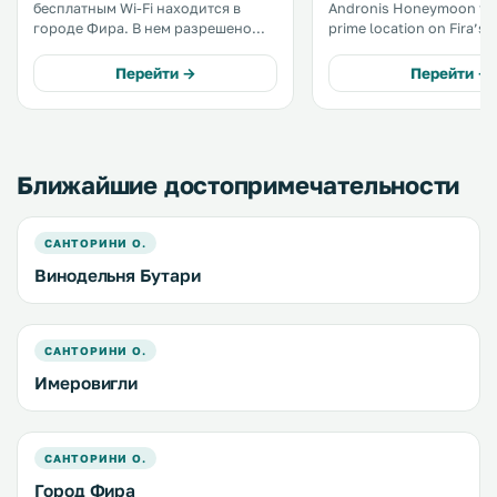
бесплатным Wi-Fi находится в
Andronis Honeymoon fea
городе Фира. В нем разрешено
prime location on Fira’s Ca
проживание с домашними
offers Cycladic-style uni
животными. Расстояние до
unobstructed views of t
Перейти →
Перейти →
археологического музея Фиры
Sea, the volcano and th
составляет 300 метров. Каждая
Santorini sunset. .
вилла оснащена телевизором с
плоским экраном. .
Ближайшие достопримечательности
САНТОРИНИ О.
Винодельня Бутари
САНТОРИНИ О.
Имеровигли
САНТОРИНИ О.
Город Фира