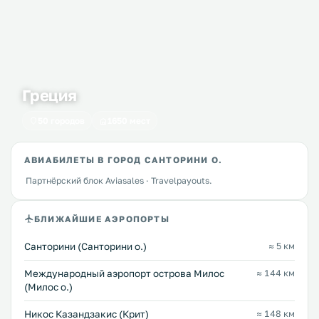
Греция
50 городов
1650 мест
АВИАБИЛЕТЫ В ГОРОД САНТОРИНИ О.
Партнёрский блок Aviasales · Travelpayouts.
БЛИЖАЙШИЕ АЭРОПОРТЫ
Санторини (Санторини о.)
≈ 5 км
Междунарoдный аэропорт острова Милос
≈ 144 км
(Милос о.)
Никос Казандзакис (Крит)
≈ 148 км