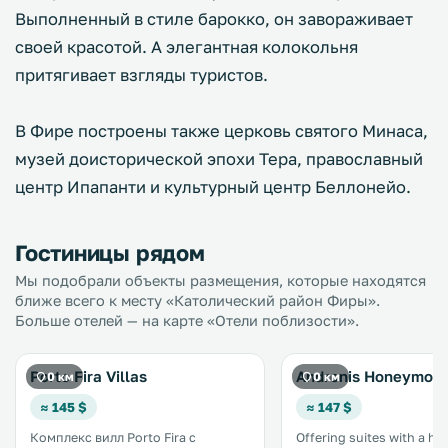
Выполненный в стиле барокко, он завораживает
своей красотой. А элегантная колокольня
притягивает взгляды туристов.
В Фире построены также церковь святого Минаса,
музей доисторической эпохи Тера, православный
центр Ипапанти и культурный центр Беллонейо.
Гостиницы рядом
Мы подобрали объекты размещения, которые находятся
ближе всего к месту «Католический район Фиры».
Больше отелей — на карте «Отели поблизости».
Porto Fira Villas
Andronis Honeymoo
0 км
0 км
≈ 145 $
≈ 147 $
Комплекс вилл Porto Fira с
Offering suites with a hot