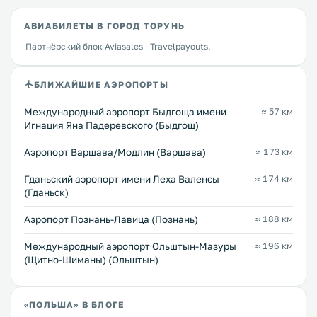
АВИАБИЛЕТЫ В ГОРОД ТОРУНЬ
Партнёрский блок Aviasales · Travelpayouts.
БЛИЖАЙШИЕ АЭРОПОРТЫ
Международный аэропорт Быдгоща имени
≈ 57 км
Игнация Яна Падеревского (Быдгощ)
Аэропорт Варшава/Модлин (Варшава)
≈ 173 км
Гданьский аэропорт имени Леха Валенсы
≈ 174 км
(Гданьск)
Аэропорт Познань-Лавица (Познань)
≈ 188 км
Международный аэропорт Ольштын-Мазуры
≈ 196 км
(Щитно-Шиманы) (Ольштын)
«ПОЛЬША» В БЛОГЕ