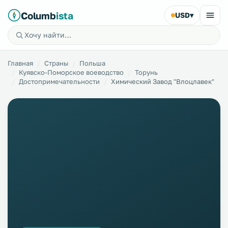
Columb
ista
USD
▾
Главная
Страны
Польша
Куявско-Поморское воеводство
Торунь
Достопримечательности
Химический Завод "Влоцлавек"