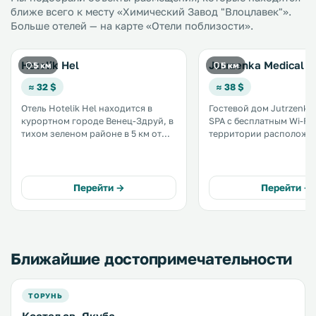
ближе всего к месту «Химический Завод "Влоцлавек"».
Больше отелей — на карте «Отели поблизости».
Hotelik Hel
Jutrzenka Medical S
5 км
5 км
≈ 32 $
≈ 38 $
Отель Hotelik Hel находится в
Гостевой дом Jutrzenka 
курортном городе Венец-Здруй, в
SPA с бесплатным Wi-Fi 
тихом зеленом районе в 5 км от
территории расположен
центра города Влоцлавек. Отель
местечке Влоцлавек. К услугам
окружен лесом, где можно
гостей терраса для зага
отправиться в пеший поход. К
ресторан и бар. Из окон
услугам гостей бесплатный Wi-Fi. .
открывается вид на сад.
Перейти →
Перейти →
Автомобиль можно оста
частной парковке. .
Ближайшие достопримечательности
ТОРУНЬ